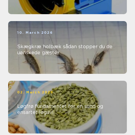
10. March 2026
Skægkræ holbæk sådan stopper du de
uønskede gæster
02. March 2026
Løgfrø fundamentet for en sund og
ensartet løgavl