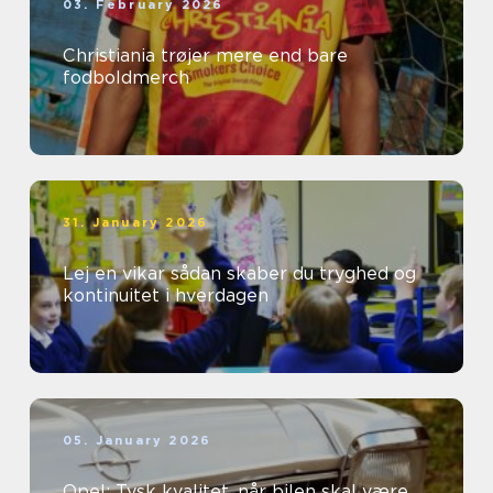
03. February 2026
Christiania trøjer mere end bare
fodboldmerch
31. January 2026
Lej en vikar sådan skaber du tryghed og
kontinuitet i hverdagen
05. January 2026
Opel: Tysk kvalitet, når bilen skal være