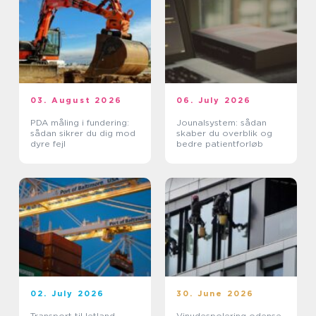
03. August 2026
06. July 2026
PDA måling i fundering:
Jounalsystem: sådan
sådan sikrer du dig mod
skaber du overblik og
dyre fejl
bedre patientforløb
02. July 2026
30. June 2026
Transport til letland
Vinudespolering odense