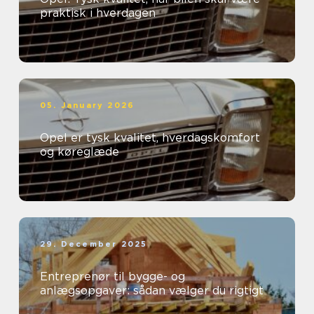
praktisk i hverdagen
05. January 2026
Opel er tysk kvalitet, hverdagskomfort
og køreglæde
29. December 2025
Entreprenør til bygge- og
anlægsopgaver: sådan vælger du rigtigt