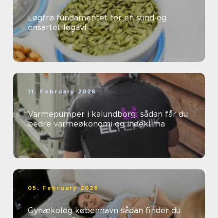
Løgfrø fundamentet for en sund og
ensartet løgavl
11. February 2026
Varmepumper i kalundborg: sådan får du
bedre varmeøkonomi og indeklima
05. February 2026
Gynækolog københavn sådan finder du