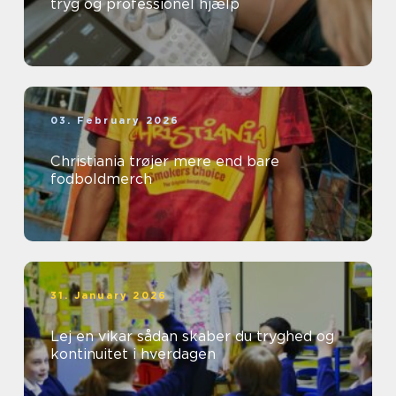
tryg og professionel hjælp
03. February 2026
Christiania trøjer mere end bare
fodboldmerch
31. January 2026
Lej en vikar sådan skaber du tryghed og
kontinuitet i hverdagen