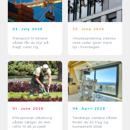
02. July 2026
30. June 2026
Transport til letland
Vinudespolering odense
sådan får du styr på
rene ruder giver mere
fragt, ruter og
lys i hverdagen
leveringssikkerhed
01. June 2026
06. April 2026
Entreprenør silkeborg
Tandlæge vanløse sådan
sådan vælger du den
finder du en tryg og
rette til dit projekt
kompetent klinik