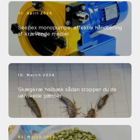
01. April 2026
Seepex monopumpe: effektiv håndtering
af krævende medier
10. March 2026
Skægkræ holbæk sådan stopper du de
uønskede gæster
02. March 2026