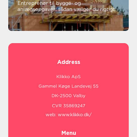
Entreprenør til bygge- og
anlægsopgaver: sådan vælger du rigtigt
Address
web:
www.klikko.dk/
Menu