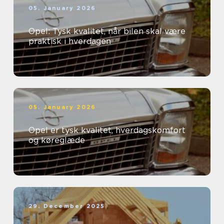
05. January 2026
Opel: Tysk kvalitet, når bilen skal være
praktisk i hverdagen
05. January 2026
Opel er tysk kvalitet, hverdagskomfort
og køreglæde
29. December 2025