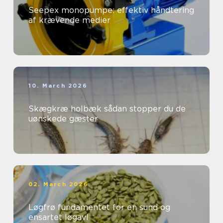
Seepex monopumpe: effektiv håndtering
af krævende medier
10. March 2026
Skægkræ holbæk sådan stopper du de
uønskede gæster
02. March 2026
Løgfrø fundamentet for en sund og
ensartet løgavl