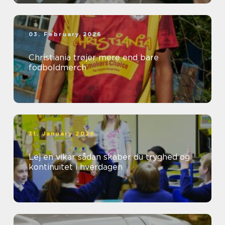
03. February 2026
Christiania trøjer mere end bare
fodboldmerch
31. January 2026
Lej en vikar sådan skaber du tryghed og
kontinuitet i hverdagen