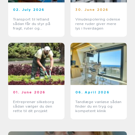
02. July 2026
30. June 2026
Transport til letland
Vinudespolering odense
sådan får du styr på
rene ruder giver mere
fragt, ruter og
lys i hverdagen
leveringssikkerhed
01. June 2026
06. April 2026
Entreprenør silkeborg
Tandlæge vanløse sådan
sådan vælger du den
finder du en tryg og
rette til dit projekt
kompetent klinik