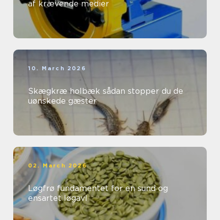
af krævende medier
10. March 2026
Skægkræ holbæk sådan stopper du de
uønskede gæster
02. March 2026
Løgfrø fundamentet for en sund og
ensartet løgavl