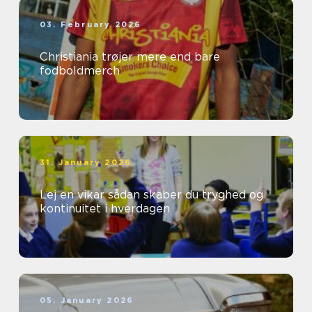
03. February 2026
Christiania trøjer mere end bare
fodboldmerch
31. January 2026
Lej en vikar sådan skaber du tryghed og
kontinuitet i hverdagen
05. January 2026