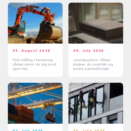
03. August 2026
06. July 2026
PDA måling i fundering:
Jounalsystem: sådan
sådan sikrer du dig mod
skaber du overblik og
dyre fejl
bedre patientforløb
02. July 2026
30. June 2026