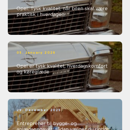
Opel: Tysk kvalitet, når bilen skal være
praktisk i hverdagen
05. January 2026
Opel er tysk kvalitet, hverdagskomfort
og køreglæde
29. December 2025
Entreprenør til bygge- og
anlægsopgaver: sådan vælger du rigtigt