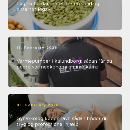
Løgfrø fundamentet for en sund og
ensartet løgavl
11. February 2026
Varmepumper i kalundborg: sådan får du
bedre varmeøkonomi og indeklima
05. February 2026
Gynækolog københavn sådan finder du
tryg og professionel hjælp