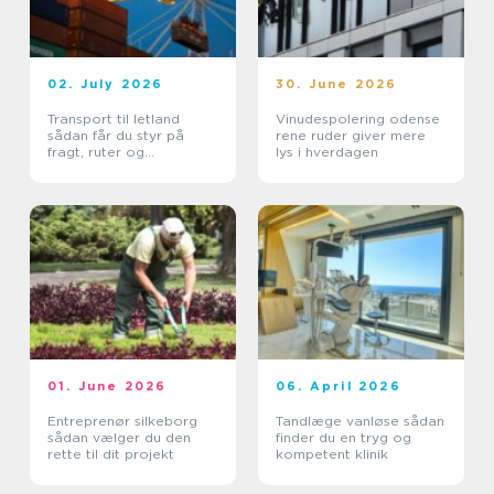
02. July 2026
30. June 2026
Transport til letland
Vinudespolering odense
sådan får du styr på
rene ruder giver mere
fragt, ruter og
lys i hverdagen
leveringssikkerhed
01. June 2026
06. April 2026
Entreprenør silkeborg
Tandlæge vanløse sådan
sådan vælger du den
finder du en tryg og
rette til dit projekt
kompetent klinik