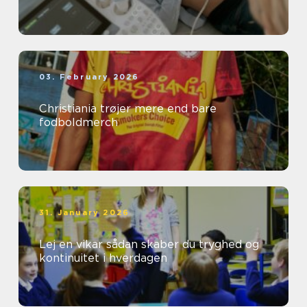
03. February 2026
Christiania trøjer mere end bare
fodboldmerch
31. January 2026
Lej en vikar sådan skaber du tryghed og
kontinuitet i hverdagen