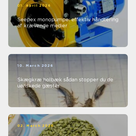
01. April 2026
Seepex monopumpe: effektiv håndtering
af krævende medier
10. March 2026
Skægkræ holbæk sådan stopper du de
uønskede gæster
02. March 2026