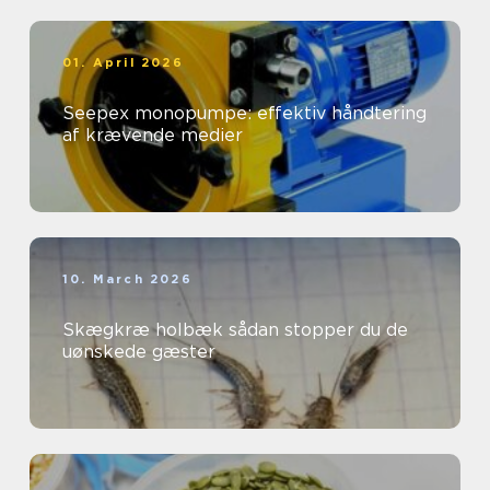
01. April 2026
Seepex monopumpe: effektiv håndtering
af krævende medier
10. March 2026
Skægkræ holbæk sådan stopper du de
uønskede gæster