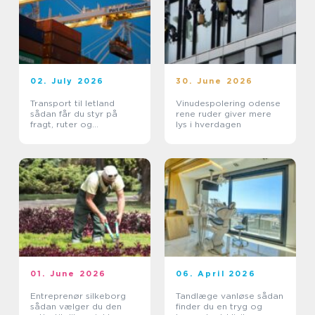
02. July 2026
30. June 2026
Transport til letland
Vinudespolering odense
sådan får du styr på
rene ruder giver mere
fragt, ruter og
lys i hverdagen
leveringssikkerhed
01. June 2026
06. April 2026
Entreprenør silkeborg
Tandlæge vanløse sådan
sådan vælger du den
finder du en tryg og