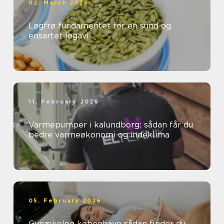
02. March 2026
Løgfrø fundamentet for en sund og
ensartet løgavl
11. February 2026
Varmepumper i kalundborg: sådan får du
bedre varmeøkonomi og indeklima
05. February 2026
Gynækolog københavn sådan finder du