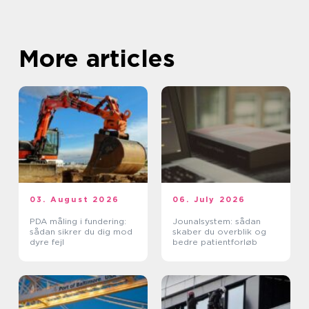
More articles
03. August 2026
06. July 2026
PDA måling i fundering:
Jounalsystem: sådan
sådan sikrer du dig mod
skaber du overblik og
dyre fejl
bedre patientforløb