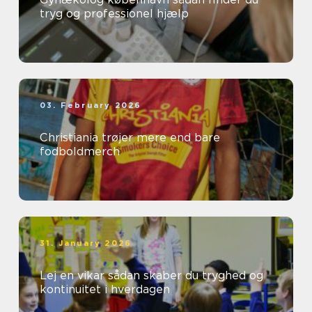
tryg og professionel hjælp
03. February 2026
Christiania trøjer mere end bare
fodboldmerch
31. January 2026
Lej en vikar sådan skaber du tryghed og
kontinuitet i hverdagen