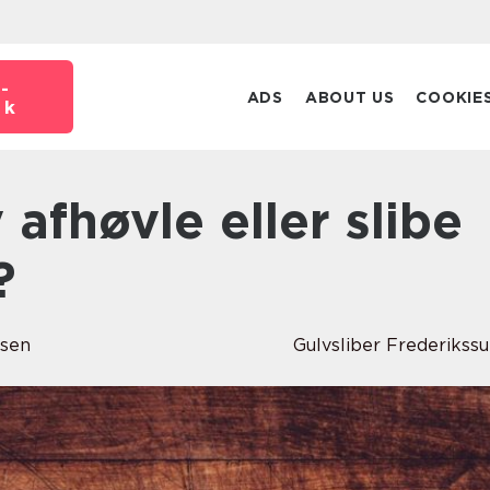
-
ADS
ABOUT US
COOKIE
dk
?
lsen
Gulvsliber Frederikss