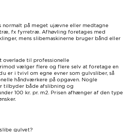
s normalt på meget ujævne eller medtagne
ræ, fx fyrretræ. Afhøvling foretages med
linger, mens slibemaskinerne bruger bånd eller
 overlade til professionelle
rimod vælger flere og flere selv at foretage en
 du er i tvivl om egne evner som gulvsliber, så
ionelle håndværkere på opgaven. Nogle
r tilbyder både afslibning og
nder 100 kr. pr. m2. Prisen afhænger af den type
ønsker.
 slibe gulvet?