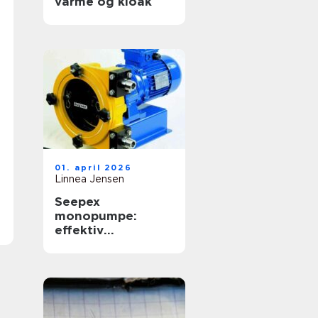
varme og kloak
01. april 2026
Linnea Jensen
Seepex
monopumpe:
effektiv
håndtering af
krævende medier