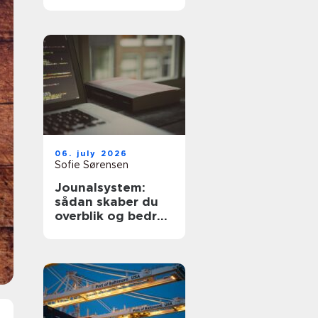
dyre fejl
06. july 2026
Sofie Sørensen
Jounalsystem:
sådan skaber du
overblik og bedre
patientforløb