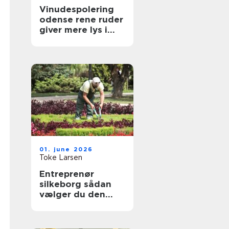
Vinudespolering
odense rene ruder
giver mere lys i
hverdagen
01. june 2026
Toke Larsen
Entreprenør
silkeborg sådan
vælger du den
rette til dit projekt