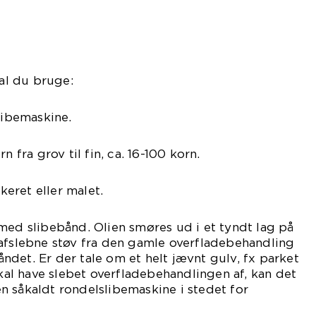
kal du bruge:
libemaskine.
n fra grov til fin, ca. 16-100 korn.
akeret eller malet.
med slibebånd. Olien smøres ud i et tyndt lag på
 afslebne støv fra den gamle overfladebehandling
båndet. Er der tale om et helt jævnt gulv, fx parket
skal have slebet overfladebehandlingen af, kan det
 såkaldt rondelslibemaskine i stedet for