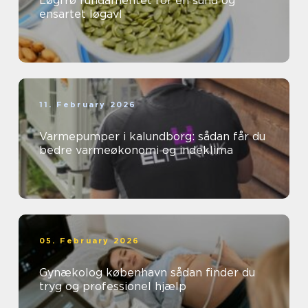
Løgfrø fundamentet for en sund og
ensartet løgavl
11. February 2026
Varmepumper i kalundborg: sådan får du
bedre varmeøkonomi og indeklima
05. February 2026
Gynækolog københavn sådan finder du
tryg og professionel hjælp