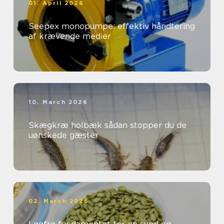
01. April 2026
Seepex monopumpe: effektiv håndtering
af krævende medier
10. March 2026
Skægkræ holbæk sådan stopper du de
uønskede gæster
02. March 2026