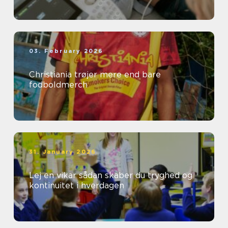
03. February 2026
Christiania trøjer mere end bare
fodboldmerch
31. January 2026
Lej en vikar sådan skaber du tryghed og
kontinuitet i hverdagen