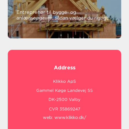
Entreprenør til bygge- og
anlægsopgaver: sådan vælger du rigtigt
Address
web:
www.klikko.dk/