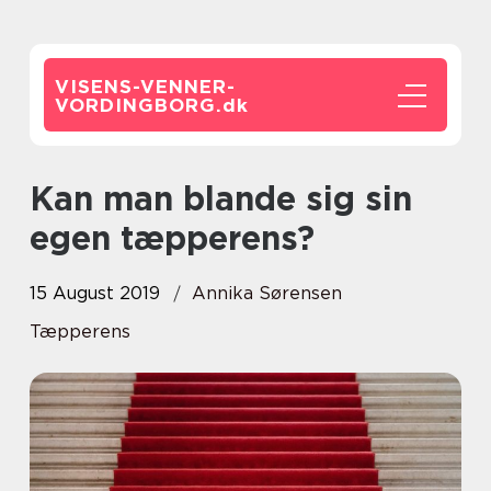
VISENS-VENNER-
VORDINGBORG.
dk
Kan man blande sig sin
egen tæpperens?
15 August 2019
Annika Sørensen
Tæpperens