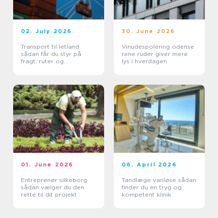
02. July 2026
30. June 2026
Transport til letland
Vinudespolering odense
sådan får du styr på
rene ruder giver mere
fragt, ruter og
lys i hverdagen
leveringssikkerhed
01. June 2026
06. April 2026
Entreprenør silkeborg
Tandlæge vanløse sådan
sådan vælger du den
finder du en tryg og
rette til dit projekt
kompetent klinik