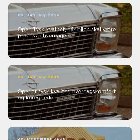
05. January 2026
Opel: Tysk kvalitet, når bilen skal være
praktisk i hverdagen
05. January 2026
Opel er tysk kvalitet, hverdagskomfort
og køreglæde
29. December 2025