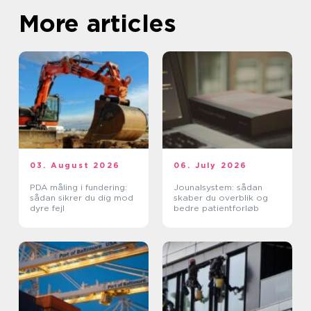
More articles
03. August 2026
06. July 2026
PDA måling i fundering:
Jounalsystem: sådan
sådan sikrer du dig mod
skaber du overblik og
dyre fejl
bedre patientforløb