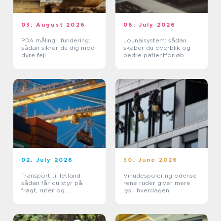
03. August 2026
06. July 2026
PDA måling i fundering:
Jounalsystem: sådan
sådan sikrer du dig mod
skaber du overblik og
dyre fejl
bedre patientforløb
02. July 2026
30. June 2026
Transport til letland
Vinudespolering odense
sådan får du styr på
rene ruder giver mere
fragt, ruter og
lys i hverdagen
leveringssikkerhed