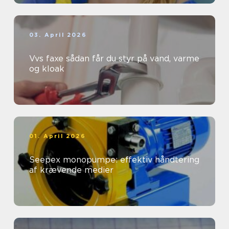
03. April 2026
Vvs faxe sådan får du styr på vand, varme
og kloak
01. April 2026
Seepex monopumpe: effektiv håndtering
af krævende medier