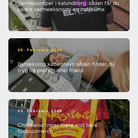
Varmepumper i kalundborg: sådan får du
bedre varmeøkonomi og indeklima
05. February 2026
Gynækolog københavn sådan finder du
tryg og professionel hjælp
03. February 2026
Christiania trøjer mere end bare
fodboldmerch