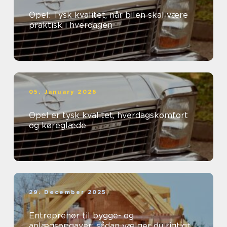
Opel: Tysk kvalitet, når bilen skal være
praktisk i hverdagen
05. January 2026
Opel er tysk kvalitet, hverdagskomfort
og køreglæde
29. December 2025
Entreprenør til bygge- og
anlægsopgaver: sådan vælger du rigtigt