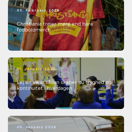
03. February 2026
Christiania trøjer mere end bare
fodboldmerch
31. January 2026
Lej en vikar sådan skaber du tryghed og
kontinuitet i hverdagen
05. January 2026