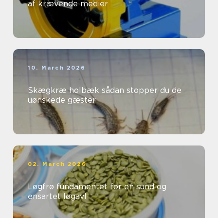
af krævende medier
10. March 2026
Skægkræ holbæk sådan stopper du de
uønskede gæster
02. March 2026
Løgfrø fundamentet for en sund og
ensartet løgavl