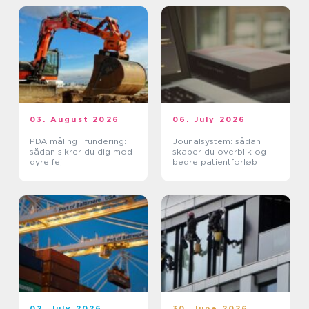
03. August 2026
06. July 2026
PDA måling i fundering:
Jounalsystem: sådan
sådan sikrer du dig mod
skaber du overblik og
dyre fejl
bedre patientforløb
02. July 2026
30. June 2026