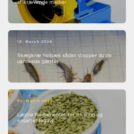
af krævende medier
10. March 2026
Skægkræ holbæk sådan stopper du de
uønskede gæster
02. March 2026
Løgfrø fundamentet for en sund og
ensartet løgavl