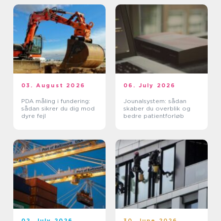
03. August 2026
06. July 2026
PDA måling i fundering:
Jounalsystem: sådan
sådan sikrer du dig mod
skaber du overblik og
dyre fejl
bedre patientforløb
02. July 2026
30. June 2026