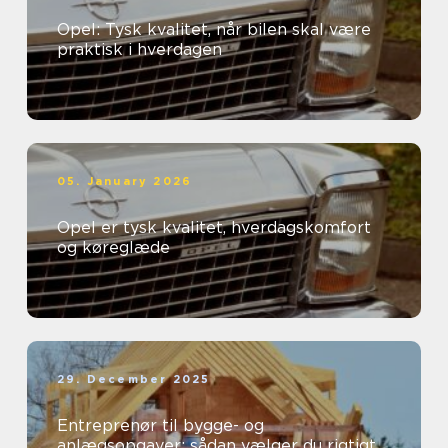
Opel: Tysk kvalitet, når bilen skal være
praktisk i hverdagen
05. January 2026
Opel er tysk kvalitet, hverdagskomfort
og køreglæde
29. December 2025
Entreprenør til bygge- og
anlægsopgaver: sådan vælger du rigtigt