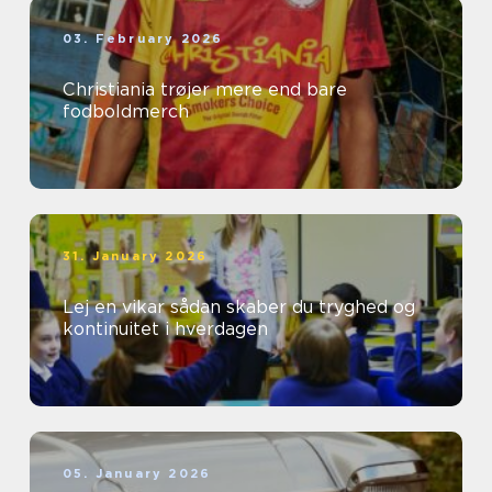
03. February 2026
Christiania trøjer mere end bare
fodboldmerch
31. January 2026
Lej en vikar sådan skaber du tryghed og
kontinuitet i hverdagen
05. January 2026