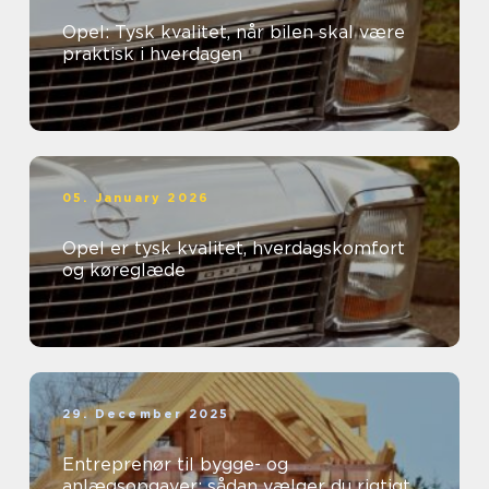
Opel: Tysk kvalitet, når bilen skal være
praktisk i hverdagen
05. January 2026
Opel er tysk kvalitet, hverdagskomfort
og køreglæde
29. December 2025
Entreprenør til bygge- og
anlægsopgaver: sådan vælger du rigtigt