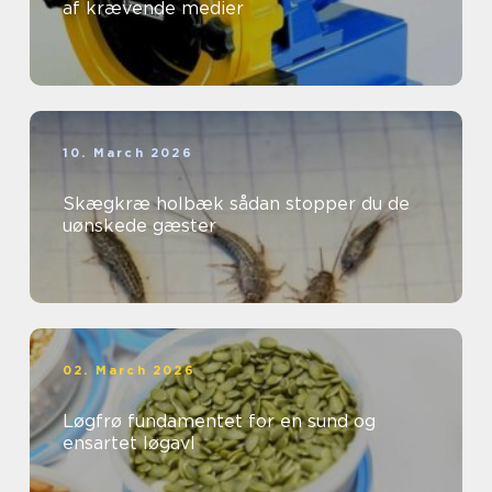
af krævende medier
10. March 2026
Skægkræ holbæk sådan stopper du de
uønskede gæster
02. March 2026
Løgfrø fundamentet for en sund og
ensartet løgavl