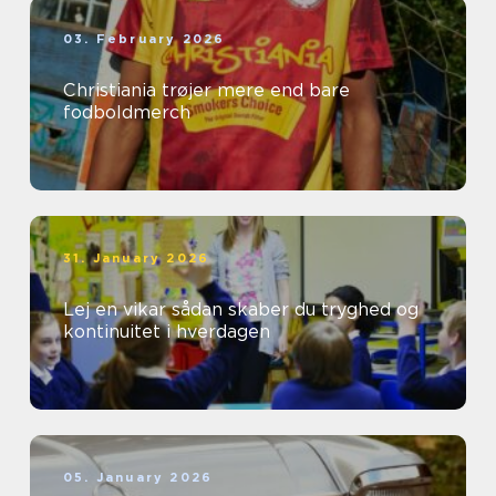
03. February 2026
Christiania trøjer mere end bare
fodboldmerch
31. January 2026
Lej en vikar sådan skaber du tryghed og
kontinuitet i hverdagen
05. January 2026