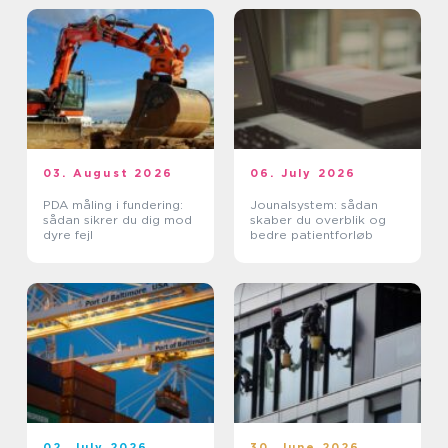
03. August 2026
06. July 2026
PDA måling i fundering:
Jounalsystem: sådan
sådan sikrer du dig mod
skaber du overblik og
dyre fejl
bedre patientforløb
02. July 2026
30. June 2026