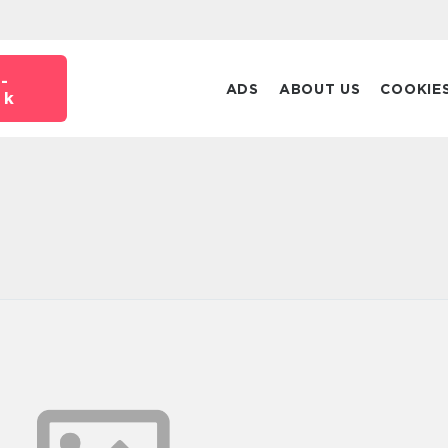
-
ADS
ABOUT US
COOKIE
dk