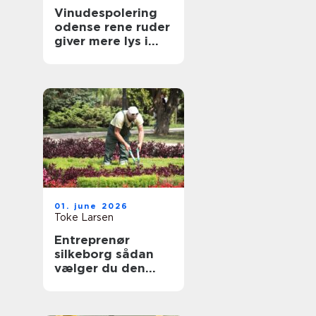
Vinudespolering
odense rene ruder
giver mere lys i
hverdagen
01. june 2026
Toke Larsen
Entreprenør
silkeborg sådan
vælger du den
rette til dit projekt