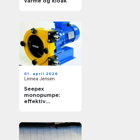
varme og kloak
01. april 2026
Linnea Jensen
Seepex
monopumpe:
effektiv
håndtering af
krævende medier