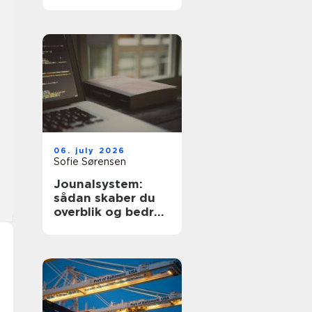
dyre fejl
06. july 2026
Sofie Sørensen
Jounalsystem:
sådan skaber du
overblik og bedre
patientforløb