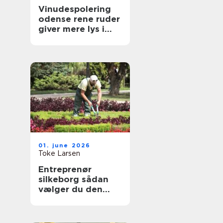
Vinudespolering
odense rene ruder
giver mere lys i
hverdagen
01. june 2026
Toke Larsen
Entreprenør
silkeborg sådan
vælger du den
rette til dit projekt