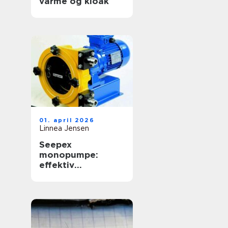
varme og kloak
01. april 2026
Linnea Jensen
Seepex
monopumpe:
effektiv
håndtering af
krævende medier