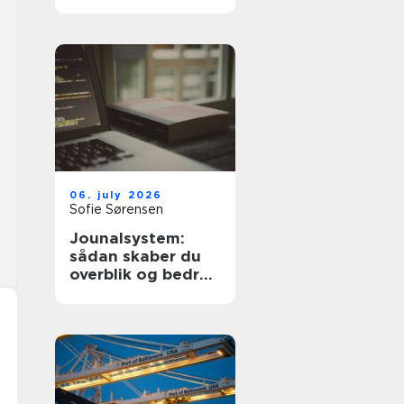
dyre fejl
06. july 2026
Sofie Sørensen
Jounalsystem:
sådan skaber du
overblik og bedre
patientforløb