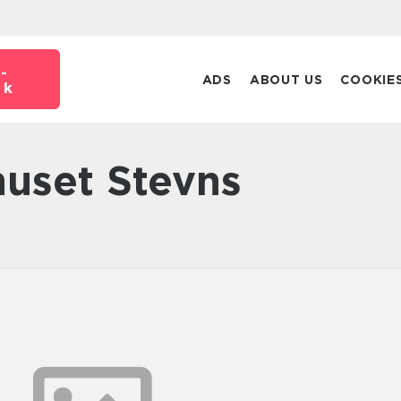
-
ADS
ABOUT US
COOKIE
dk
 huset Stevns