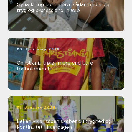
Gynækolog københavn sådan finder du
tryg og professionel hjælp
03. February 2026
Christiania trøjer mere end bare
fodboldmerch
31. January 2026
Lej en vikar sådan skaber du tryghed og
kontinuitet i hverdagen