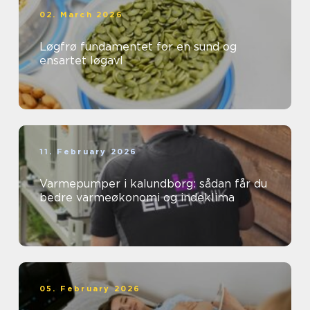
02. March 2026
Løgfrø fundamentet for en sund og
ensartet løgavl
11. February 2026
Varmepumper i kalundborg: sådan får du
bedre varmeøkonomi og indeklima
05. February 2026