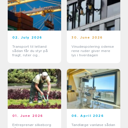
02. July 2026
30. June 2026
Transport til letland
Vinudespolering odense
sådan får du styr på
rene ruder giver mere
fragt, ruter og
lys i hverdagen
leveringssikkerhed
01. June 2026
06. April 2026
Entreprenør silkeborg
Tandlæge vanløse sådan