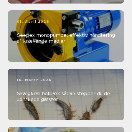
01. April 2026
Seepex monopumpe: effektiv håndtering
af krævende medier
10. March 2026
Skægkræ holbæk sådan stopper du de
uønskede gæster