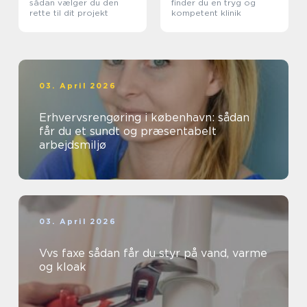
sådan vælger du den
finder du en tryg og
rette til dit projekt
kompetent klinik
03. April 2026
Erhvervsrengøring i københavn: sådan
får du et sundt og præsentabelt
arbejdsmiljø
03. April 2026
Vvs faxe sådan får du styr på vand, varme
og kloak