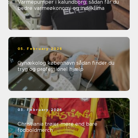
Varmepumper i kalundborg: sådan får du
bedre varmeøkonomi og indeklima
05. February 2026
Gynækolog københavn sådan finder du
tryg og professionel hjælp
03. February 2026
Christiania trøjer mere end bare
fodboldmerch