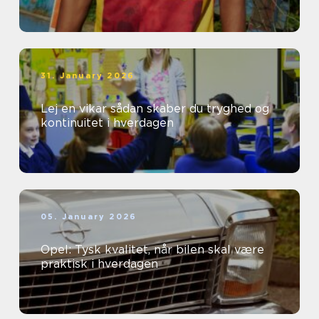
31. January 2026
Lej en vikar sådan skaber du tryghed og
kontinuitet i hverdagen
05. January 2026
Opel: Tysk kvalitet, når bilen skal være
praktisk i hverdagen