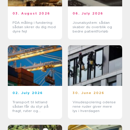
03. August 2026
06. July 2026
PDA måling i fundering:
Jounalsystem: sådan
sådan sikrer du dig mod
skaber du overblik og
dyre fejl
bedre patientforløb
02. July 2026
30. June 2026
Transport til letland
Vinudespolering odense
sådan får du styr på
rene ruder giver mere
fragt, ruter og
lys i hverdagen
leveringssikkerhed