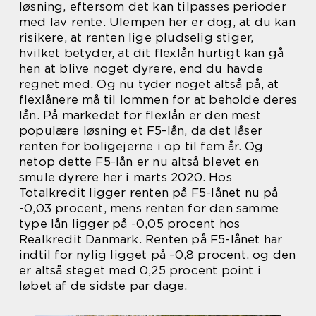
løsning, eftersom det kan tilpasses perioder
med lav rente. Ulempen her er dog, at du kan
risikere, at renten lige pludselig stiger,
hvilket betyder, at dit flexlån hurtigt kan gå
hen at blive noget dyrere, end du havde
regnet med. Og nu tyder noget altså på, at
flexlånere må til lommen for at beholde deres
lån. På markedet for flexlån er den mest
populære løsning et F5-lån, da det låser
renten for boligejerne i op til fem år. Og
netop dette F5-lån er nu altså blevet en
smule dyrere her i marts 2020. Hos
Totalkredit ligger renten på F5-lånet nu på
-0,03 procent, mens renten for den samme
type lån ligger på -0,05 procent hos
Realkredit Danmark. Renten på F5-lånet har
indtil for nylig ligget på -0,8 procent, og den
er altså steget med 0,25 procent point i
løbet af de sidste par dage.