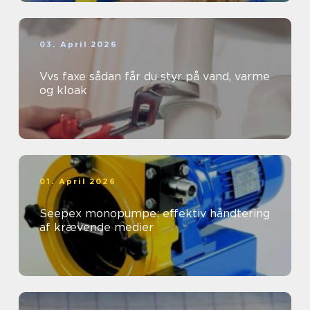
03. April 2026
Vvs faxe sådan får du styr på vand, varme
og kloak
01. April 2026
Seepex monopumpe: effektiv håndtering
af krævende medier