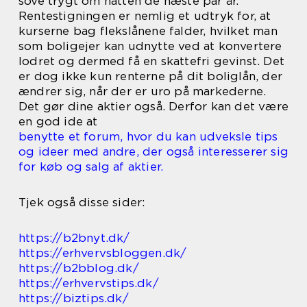
sove trygt om natten de næste par år.
Rentestigningen er nemlig et udtryk for, at
kurserne bag flekslånene falder, hvilket man
som boligejer kan udnytte ved at konvertere
lodret og dermed få en skattefri gevinst. Det
er dog ikke kun renterne på dit boliglån, der
ændrer sig, når der er uro på markederne.
Det gør dine aktier også. Derfor kan det være
en god ide at
benytte et forum, hvor du kan udveksle tips
og ideer med andre, der også interesserer sig
for køb og salg af aktier.
Tjek også disse sider:
https://b2bnyt.dk/
https://erhvervsbloggen.dk/
https://b2bblog.dk/
https://erhvervstips.dk/
https://biztips.dk/