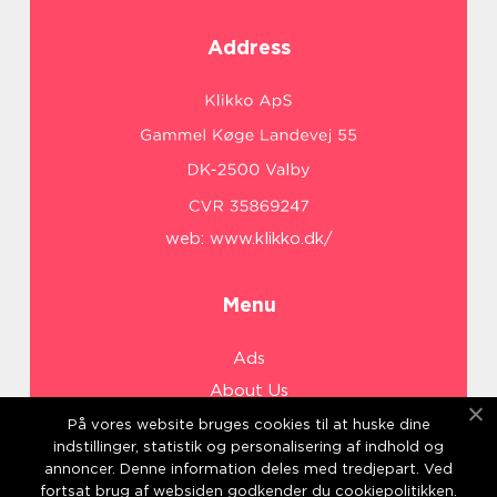
Address
web:
www.klikko.dk/
Menu
Ads
About Us
Cookies
På vores website bruges cookies til at huske dine
indstillinger, statistik og personalisering af indhold og
Contact
annoncer. Denne information deles med tredjepart. Ved
Sitemap
fortsat brug af websiden godkender du cookiepolitikken.