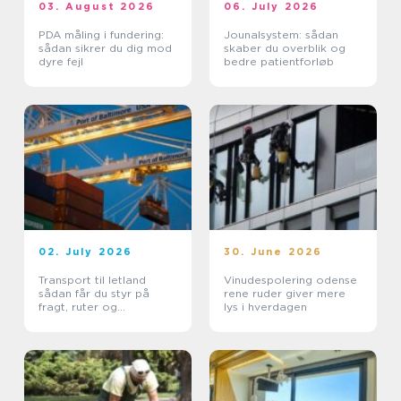
03. August 2026
06. July 2026
PDA måling i fundering:
Jounalsystem: sådan
sådan sikrer du dig mod
skaber du overblik og
dyre fejl
bedre patientforløb
02. July 2026
30. June 2026
Transport til letland
Vinudespolering odense
sådan får du styr på
rene ruder giver mere
fragt, ruter og
lys i hverdagen
leveringssikkerhed