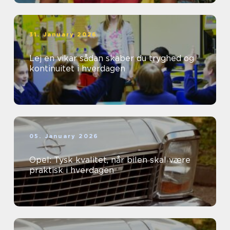
31. January 2026
Lej en vikar sådan skaber du tryghed og
kontinuitet i hverdagen
05. January 2026
Opel: Tysk kvalitet, når bilen skal være
praktisk i hverdagen