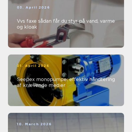
03. April 2026
Vvs faxe sådan får du styr på vand, varme
og kloak
01. April 2026
Seepex monopumpe: effektiv håndtering
af krævende medier
10. March 2026