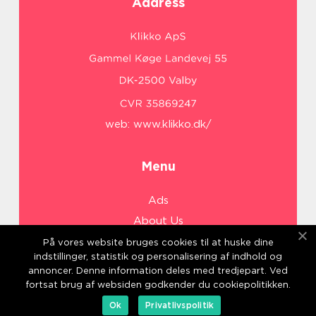
Address
web:
www.klikko.dk/
Menu
Ads
About Us
Cookies
På vores website bruges cookies til at huske dine
indstillinger, statistik og personalisering af indhold og
Contact
annoncer. Denne information deles med tredjepart. Ved
Sitemap
fortsat brug af websiden godkender du cookiepolitikken.
Ok
Privatlivspolitik