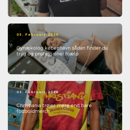
05. February 2026
Gynækolog københavn sådan finder du
tryg og professionel hjælp
03. February 2026
Christiania trøjer mere end bare
fodboldmerch