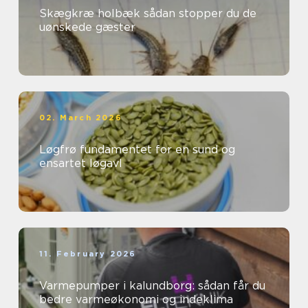
Skægkræ holbæk sådan stopper du de
uønskede gæster
02. March 2026
Løgfrø fundamentet for en sund og
ensartet løgavl
11. February 2026
Varmepumper i kalundborg: sådan får du
bedre varmeøkonomi og indeklima