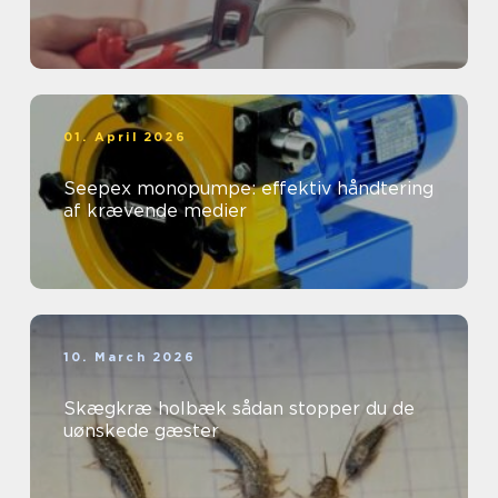
01. April 2026
Seepex monopumpe: effektiv håndtering
af krævende medier
10. March 2026
Skægkræ holbæk sådan stopper du de
uønskede gæster