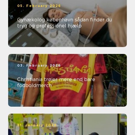
05. February 2026
Gynækolog københavn sådan finder du
tryg og professionel hjælp
03. February 2026
Christiania trøjer mere end bare
fodboldmerch
31. January 2026