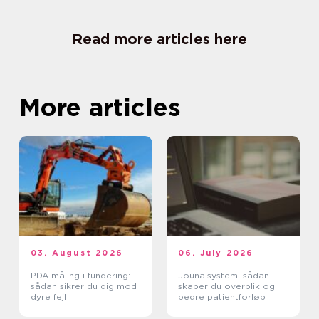
Read more articles here
More articles
03. August 2026
06. July 2026
PDA måling i fundering:
Jounalsystem: sådan
sådan sikrer du dig mod
skaber du overblik og
dyre fejl
bedre patientforløb