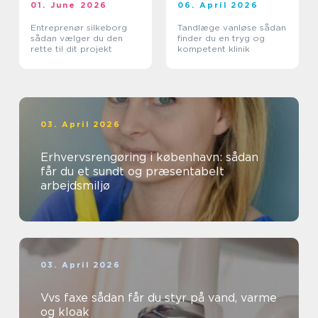
01. June 2026
06. April 2026
Entreprenør silkeborg
Tandlæge vanløse sådan
sådan vælger du den
finder du en tryg og
rette til dit projekt
kompetent klinik
03. April 2026
Erhvervsrengøring i københavn: sådan
får du et sundt og præsentabelt
arbejdsmiljø
03. April 2026
Vvs faxe sådan får du styr på vand, varme
og kloak