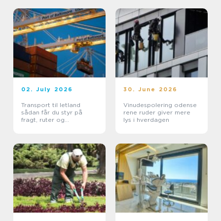
02. July 2026
30. June 2026
Transport til letland
Vinudespolering odense
sådan får du styr på
rene ruder giver mere
fragt, ruter og
lys i hverdagen
leveringssikkerhed