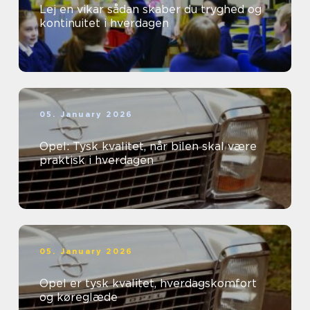
Lej en vikar sådan skaber du tryghed og
kontinuitet i hverdagen
05. January 2026
Opel: Tysk kvalitet, når bilen skal være
praktisk i hverdagen
05. January 2026
Opel er tysk kvalitet, hverdagskomfort
og køreglæde