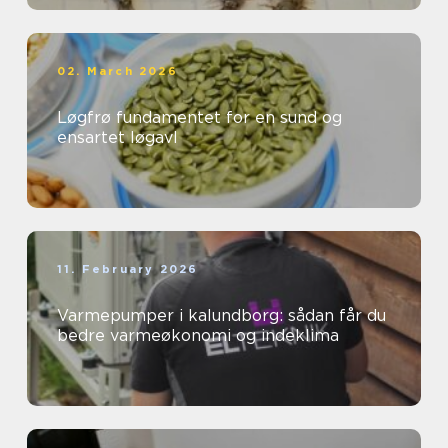
02. March 2026
Løgfrø fundamentet for en sund og
ensartet løgavl
11. February 2026
Varmepumper i kalundborg: sådan får du
bedre varmeøkonomi og indeklima