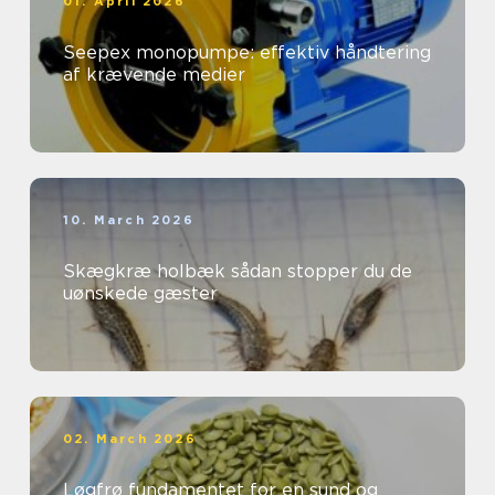
01. April 2026
Seepex monopumpe: effektiv håndtering
af krævende medier
10. March 2026
Skægkræ holbæk sådan stopper du de
uønskede gæster
02. March 2026
Løgfrø fundamentet for en sund og