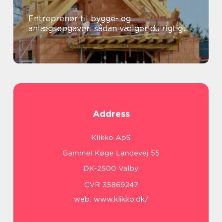
Entreprenør til bygge- og
anlægsopgaver: sådan vælger du rigtigt
Address
web:
www.klikko.dk/