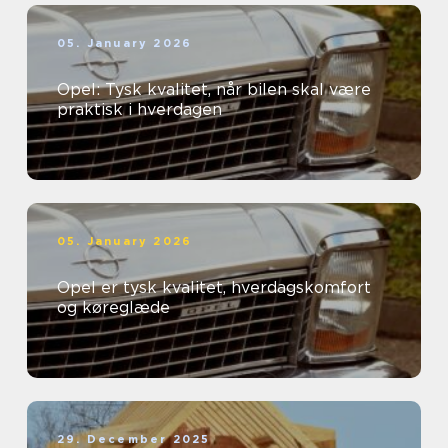
05. January 2026
Opel: Tysk kvalitet, når bilen skal være
praktisk i hverdagen
05. January 2026
Opel er tysk kvalitet, hverdagskomfort
og køreglæde
29. December 2025