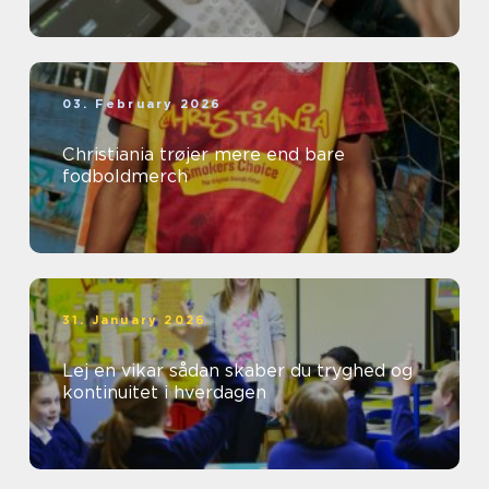
03. February 2026
Christiania trøjer mere end bare
fodboldmerch
31. January 2026
Lej en vikar sådan skaber du tryghed og
kontinuitet i hverdagen