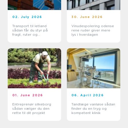
02. July 2026
30. June 2026
Transport til letland
Vinudespolering odense
sådan får du styr på
rene ruder giver mere
fragt, ruter og
lys i hverdagen
leveringssikkerhed
01. June 2026
06. April 2026
Entreprenør silkeborg
Tandlæge vanløse sådan
sådan vælger du den
finder du en tryg og
rette til dit projekt
kompetent klinik