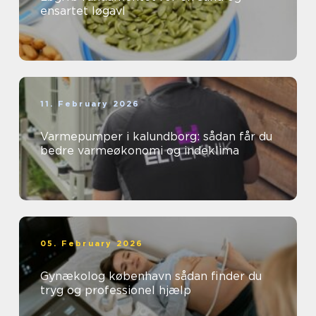
ensartet løgavl
11. February 2026
Varmepumper i kalundborg: sådan får du
bedre varmeøkonomi og indeklima
05. February 2026
Gynækolog københavn sådan finder du
tryg og professionel hjælp