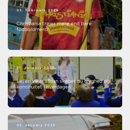
03. February 2026
Christiania trøjer mere end bare
fodboldmerch
31. January 2026
Lej en vikar sådan skaber du tryghed og
kontinuitet i hverdagen
05. January 2026