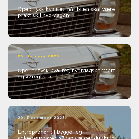
Opel: Tysk kvalitet, når bilen skal være
praktisk i hverdagen
05. January 2026
Opel er tysk kvalitet, hverdagskomfort
og køreglæde
29. December 2025
Entreprenør til bygge- og
anlægsopgaver: sådan vælger du rigtigt