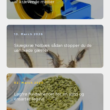
af krævende medier
10. March 2026
Skægkræ holbæk sådan stopper du de
uønskede gæster
02. March 2026
Løgfrø fundamentet for en sund og
ensartet løgavl