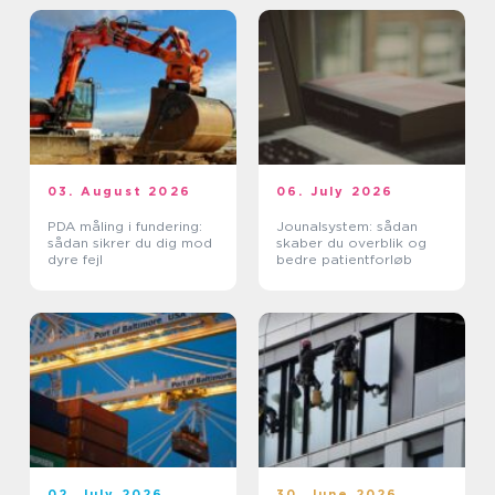
03. August 2026
06. July 2026
PDA måling i fundering:
Jounalsystem: sådan
sådan sikrer du dig mod
skaber du overblik og
dyre fejl
bedre patientforløb
02. July 2026
30. June 2026