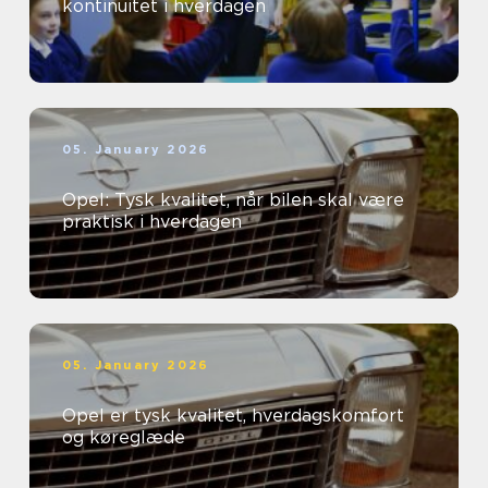
kontinuitet i hverdagen
05. January 2026
Opel: Tysk kvalitet, når bilen skal være
praktisk i hverdagen
05. January 2026
Opel er tysk kvalitet, hverdagskomfort
og køreglæde