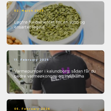
02. March 2026
Løgfrø fundamentet for en sund og
ensartet løgavl
11. February 2026
Varmepumper i kalundborg: sådan får du
bedre varmeøkonomi og indeklima
05. February 2026