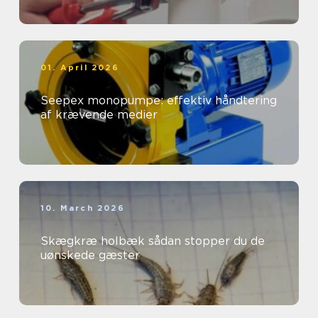
01. April 2026
Seepex monopumpe: effektiv håndtering
af krævende medier
10. March 2026
Skægkræ holbæk sådan stopper du de
uønskede gæster