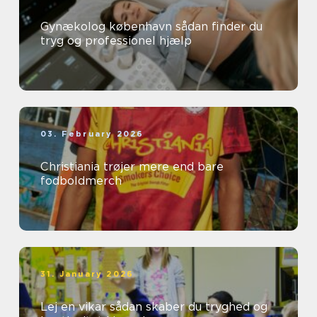
Gynækolog københavn sådan finder du
tryg og professionel hjælp
03. February 2026
Christiania trøjer mere end bare
fodboldmerch
31. January 2026
Lej en vikar sådan skaber du tryghed og