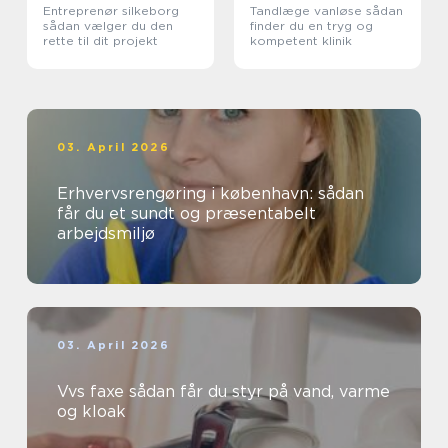
Entreprenør silkeborg
Tandlæge vanløse sådan
sådan vælger du den
finder du en tryg og
rette til dit projekt
kompetent klinik
03. April 2026
Erhvervsrengøring i københavn: sådan
får du et sundt og præsentabelt
arbejdsmiljø
03. April 2026
Vvs faxe sådan får du styr på vand, varme
og kloak