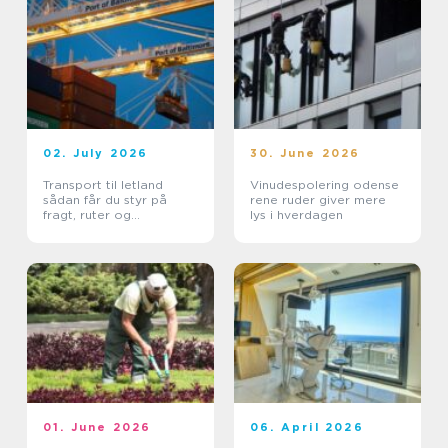
02. July 2026
30. June 2026
Transport til letland
Vinudespolering odense
sådan får du styr på
rene ruder giver mere
fragt, ruter og
lys i hverdagen
leveringssikkerhed
01. June 2026
06. April 2026