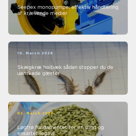
Seepex monopumpe: effektiv håndtering
af krævende medier
10. March 2026
Skægkræ holbæk sådan stopper du de
uønskede gæster
02. March 2026
Løgfrø fundamentet for en sund og
ensartet løgavl