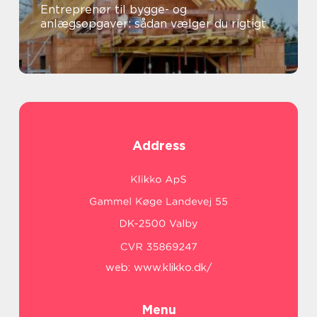
Entreprenør til bygge- og
anlægsopgaver: sådan vælger du rigtigt
Address
web:
www.klikko.dk/
Menu