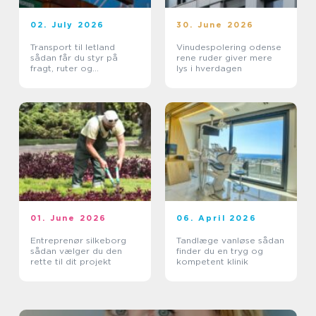
02. July 2026
30. June 2026
Transport til letland
Vinudespolering odense
sådan får du styr på
rene ruder giver mere
fragt, ruter og
lys i hverdagen
leveringssikkerhed
01. June 2026
06. April 2026
Entreprenør silkeborg
Tandlæge vanløse sådan
sådan vælger du den
finder du en tryg og
rette til dit projekt
kompetent klinik