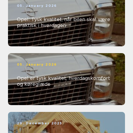
05. January 2026
Opel: Tysk kvalitet, når bilen skal være
praktisk i hverdagen
05. January 2026
Opel er tysk kvalitet, hverdagskomfort
og køreglæde
29. December 2025