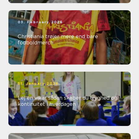
03. February 2026
Christiania trøjer mere end bare
fodboldmerch
31. January 2026
Lej en vikar sådan skaber du tryghed og
kontinuitet i hverdagen