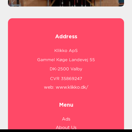
Address
web:
www.klikko.dk/
Menu
Ads
About Us