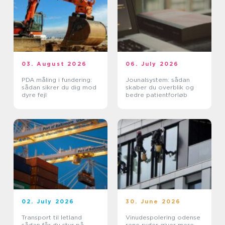
03. August 2026
06. July 2026
PDA måling i fundering:
Jounalsystem: sådan
sådan sikrer du dig mod
skaber du overblik og
dyre fejl
bedre patientforløb
02. July 2026
30. June 2026
Transport til letland
Vinudespolering odense
sådan får du styr på
rene ruder giver mere