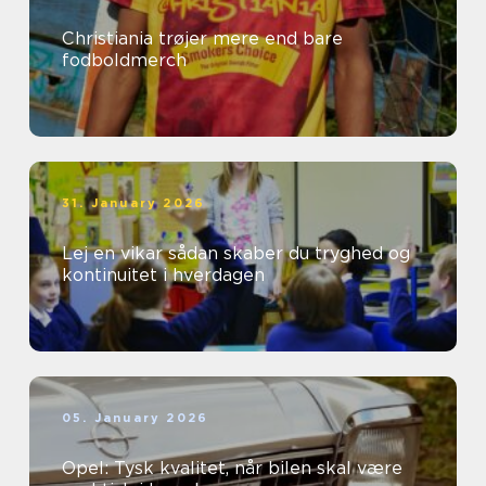
Christiania trøjer mere end bare
fodboldmerch
31. January 2026
Lej en vikar sådan skaber du tryghed og
kontinuitet i hverdagen
05. January 2026
Opel: Tysk kvalitet, når bilen skal være