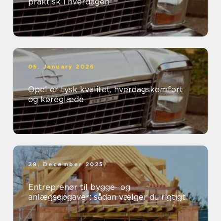
praktisk i hverdagen
05. January 2026
Opel er tysk kvalitet, hverdagskomfort
og køreglæde
29. December 2025
Entreprenør til bygge- og
anlægsopgaver: sådan vælger du rigtigt