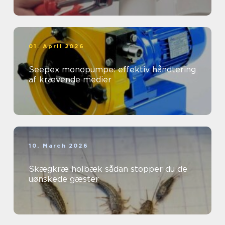
01. April 2026
Seepex monopumpe: effektiv håndtering
af krævende medier
10. March 2026
Skægkræ holbæk sådan stopper du de
uønskede gæster