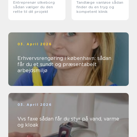
Entreprenør silkeborg
Tandlæge vanløse sådan
sådan vælger du den
finder du en tryg og
rette til dit projekt
kompetent klinik
03. April 2026
Erhvervsrengøring i københavn: sådan
får du et sundt og præsentabelt
arbejdsmiljø
03. April 2026
Vvs faxe sådan får du styr på vand, varme
og kloak