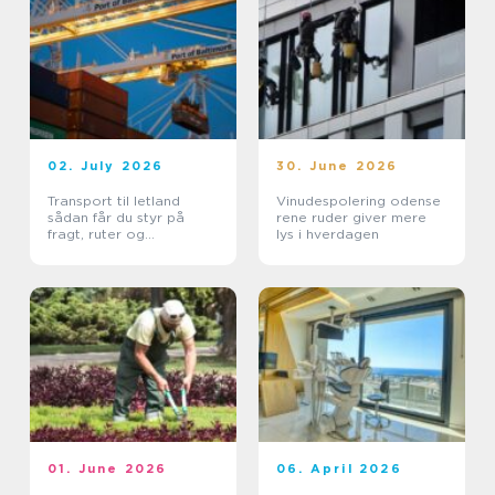
02. July 2026
30. June 2026
Transport til letland
Vinudespolering odense
sådan får du styr på
rene ruder giver mere
fragt, ruter og
lys i hverdagen
leveringssikkerhed
01. June 2026
06. April 2026