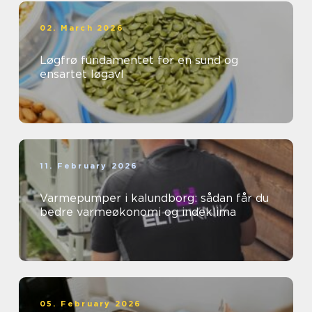
02. March 2026
Løgfrø fundamentet for en sund og
ensartet løgavl
11. February 2026
Varmepumper i kalundborg: sådan får du
bedre varmeøkonomi og indeklima
05. February 2026