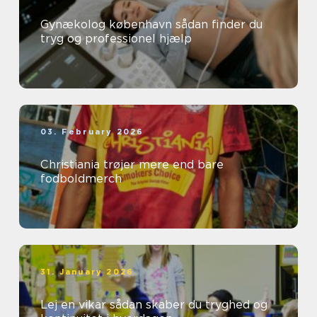
Gynækolog københavn sådan finder du
tryg og professionel hjælp
03. February 2026
Christiania trøjer mere end bare
fodboldmerch
31. January 2026
Lej en vikar sådan skaber du tryghed og