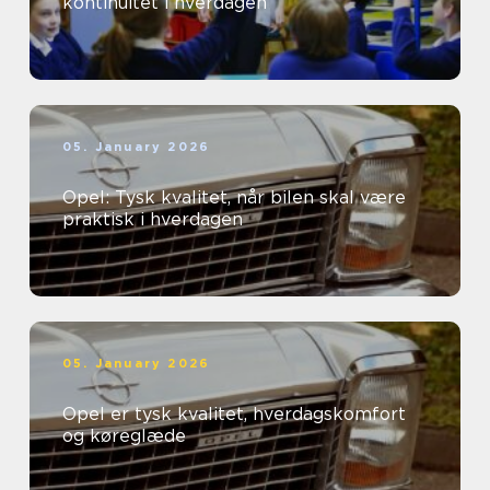
kontinuitet i hverdagen
05. January 2026
Opel: Tysk kvalitet, når bilen skal være
praktisk i hverdagen
05. January 2026
Opel er tysk kvalitet, hverdagskomfort
og køreglæde