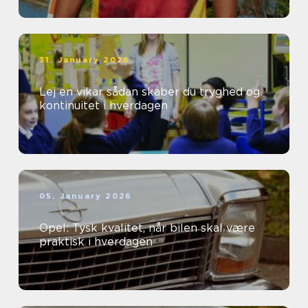
31. January 2026
Lej en vikar sådan skaber du tryghed og
kontinuitet i hverdagen
05. January 2026
Opel: Tysk kvalitet, når bilen skal være
praktisk i hverdagen