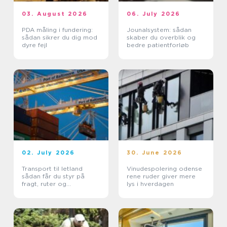
03. August 2026
06. July 2026
PDA måling i fundering:
Jounalsystem: sådan
sådan sikrer du dig mod
skaber du overblik og
dyre fejl
bedre patientforløb
02. July 2026
30. June 2026
Transport til letland
Vinudespolering odense
sådan får du styr på
rene ruder giver mere
fragt, ruter og
lys i hverdagen
leveringssikkerhed