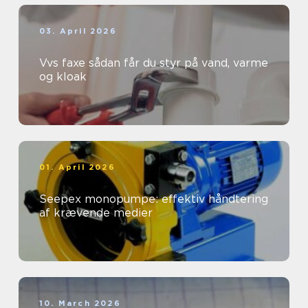
03. April 2026
Vvs faxe sådan får du styr på vand, varme
og kloak
01. April 2026
Seepex monopumpe: effektiv håndtering
af krævende medier
10. March 2026