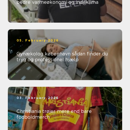
bedre varmeøkonomi og indeklima
05. February 2026
Gynækolog københavn sådan finder du
tryg og professionel hjælp
03. February 2026
Christiania trøjer mere end bare
fodboldmerch