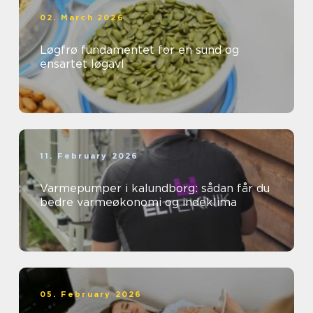
02. March 2026
Løgfrø fundamentet for en sund og
ensartet løgavl
11. February 2026
Varmepumper i kalundborg: sådan får du
bedre varmeøkonomi og indeklima
05. February 2026