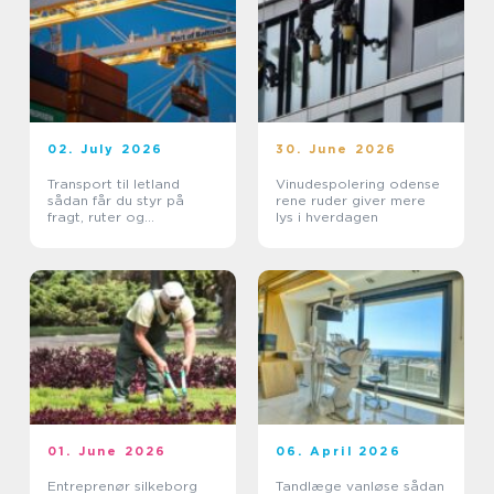
02. July 2026
30. June 2026
Transport til letland
Vinudespolering odense
sådan får du styr på
rene ruder giver mere
fragt, ruter og
lys i hverdagen
leveringssikkerhed
01. June 2026
06. April 2026
Entreprenør silkeborg
Tandlæge vanløse sådan