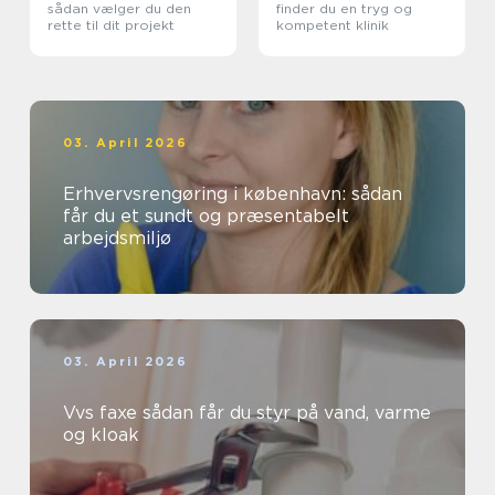
sådan vælger du den
finder du en tryg og
rette til dit projekt
kompetent klinik
03. April 2026
Erhvervsrengøring i københavn: sådan
får du et sundt og præsentabelt
arbejdsmiljø
03. April 2026
Vvs faxe sådan får du styr på vand, varme
og kloak