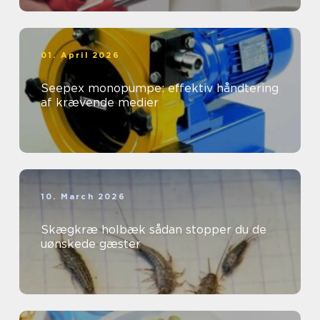
01. April 2026
Seepex monopumpe: effektiv håndtering
af krævende medier
10. March 2026
Skægkræ holbæk sådan stopper du de
uønskede gæster