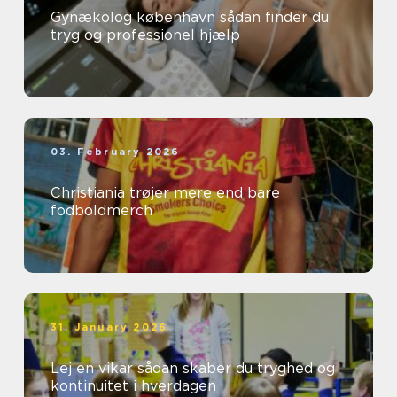
Gynækolog københavn sådan finder du
tryg og professionel hjælp
03. February 2026
Christiania trøjer mere end bare
fodboldmerch
31. January 2026
Lej en vikar sådan skaber du tryghed og
kontinuitet i hverdagen