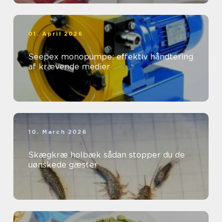
01. April 2026
Seepex monopumpe: effektiv håndtering
af krævende medier
10. March 2026
Skægkræ holbæk sådan stopper du de
uønskede gæster