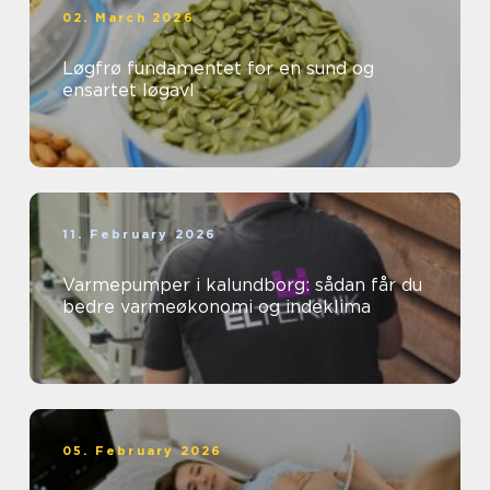
02. March 2026
Løgfrø fundamentet for en sund og
ensartet løgavl
11. February 2026
Varmepumper i kalundborg: sådan får du
bedre varmeøkonomi og indeklima
05. February 2026