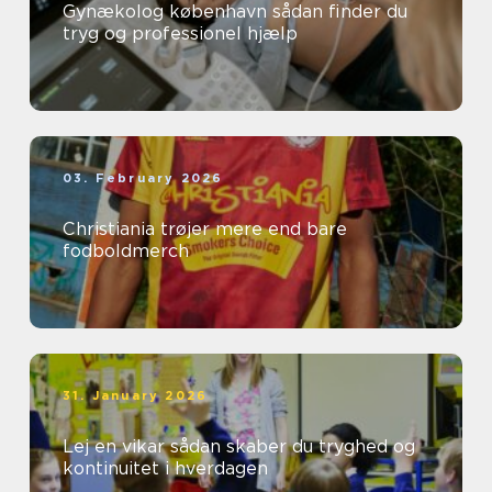
Gynækolog københavn sådan finder du
tryg og professionel hjælp
03. February 2026
Christiania trøjer mere end bare
fodboldmerch
31. January 2026
Lej en vikar sådan skaber du tryghed og
kontinuitet i hverdagen