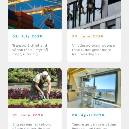
02. July 2026
30. June 2026
Transport til letland
Vinudespolering odense
sådan får du styr på
rene ruder giver mere
fragt, ruter og
lys i hverdagen
leveringssikkerhed
01. June 2026
06. April 2026
Entreprenør silkeborg
Tandlæge vanløse sådan
sådan vælger du den
finder du en tryg og