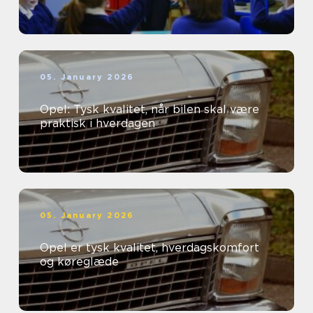
05. January 2026
Opel: Tysk kvalitet, når bilen skal være
praktisk i hverdagen
05. January 2026
Opel er tysk kvalitet, hverdagskomfort
og køreglæde