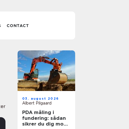
S
CONTACT
03. august 2026
Albert Pilgaard
ter
PDA måling i
fundering: sådan
sikrer du dig mod