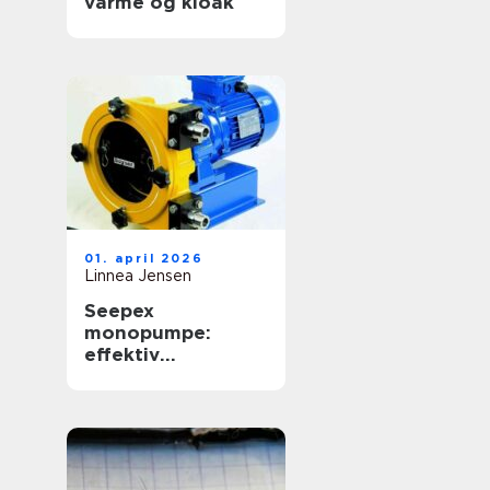
varme og kloak
01. april 2026
Linnea Jensen
Seepex
monopumpe:
effektiv
håndtering af
krævende medier