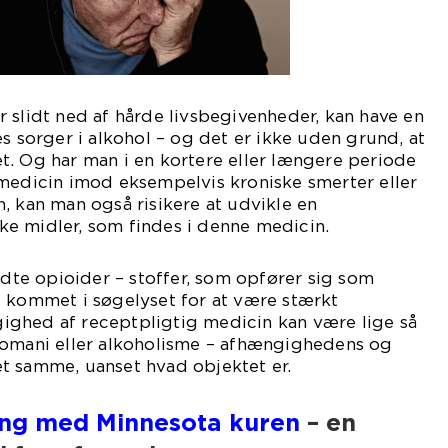
 slidt ned af hårde livsbegivenheder, kan have en
es sorger i alkohol – og det er ikke uden grund, at
t. Og har man i en kortere eller længere periode
 medicin imod eksempelvis kroniske smerter eller
, kan man også risikere at udvikle en
e midler, som findes i denne medicin.
aldte opioider – stoffer, som opfører sig som
– kommet i søgelyset for at være stærkt
ghed af receptpligtig medicin kan være lige så
komani eller alkoholisme – afhængighedens og
t samme, uanset hvad objektet er.
ng med Minnesota kuren
– en