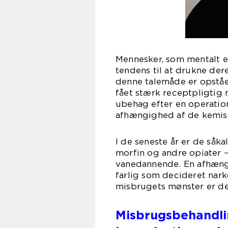
Mennesker, som mentalt er
tendens til at drukne der
denne talemåde er opståe
fået stærk receptpligtig
ubehag efter en operation
afhængighed af de kemisk
I de seneste år er de såk
morfin og andre opiater 
vanedannende. En afhængi
farlig som decideret nar
misbrugets mønster er de
Misbrugsbehandli