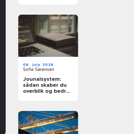
dyre fejl
06. july 2026
Sofie Sørensen
Jounalsystem:
sådan skaber du
overblik og bedre
patientforløb