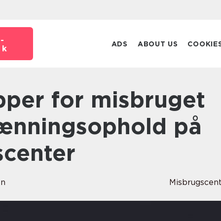
-
ADS
ABOUT US
COOKIE
dk
ænningsophold på
scenter
en
Misbrugscen