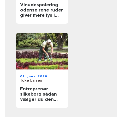
Vinudespolering
odense rene ruder
giver mere lys i
hverdagen
01. june 2026
Toke Larsen
Entreprenør
silkeborg sådan
vælger du den
rette til dit projekt