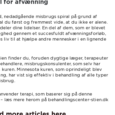
 for afvænning
d, nedadgående misbrugs spiral på grund af
al du først og fremmest vide, at du ikke er alene.
ler dine lidelser. En del af dem, som er blevet
ighed gennem et succesfuldt afvænningsforløb,
s liv til at hjælpe andre mennesker i en lignende
ien finder du, foruden dygtige læger, terapeuter
behandlere, misbrugskonsulenter, som selv har
kuren. Minnesota kuren, som oprindeligt blev
, har vist sig effektiv i behandling af alle typer
isbrug.
anvender terapi, som baserer sig på denne
 læs mere herom på behandlingscenter-stien.dk
d more articles here