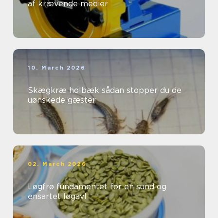
af krævende medier
10. March 2026
Skægkræ holbæk sådan stopper du de
uønskede gæster
02. March 2026
Løgfrø fundamentet for en sund og
ensartet løgavl