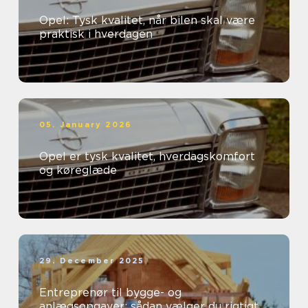
Opel: Tysk kvalitet, når bilen skal være
praktisk i hverdagen
05. January 2026
Opel er tysk kvalitet, hverdagskomfort
og køreglæde
29. December 2025
Entreprenør til bygge- og
anlægsopgaver: sådan vælger du rigtigt