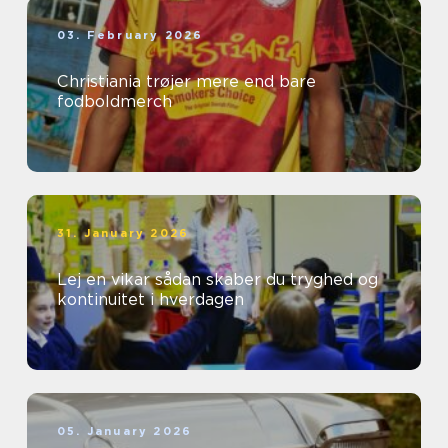
03. February 2026
Christiania trøjer mere end bare
fodboldmerch
31. January 2026
Lej en vikar sådan skaber du tryghed og
kontinuitet i hverdagen
05. January 2026