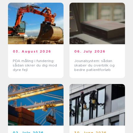
03. August 2026
06. July 2026
PDA måling i fundering:
Jounalsystem: sådan
sådan sikrer du dig mod
skaber du overblik og
dyre fejl
bedre patientforløb
02. July 2026
30. June 2026