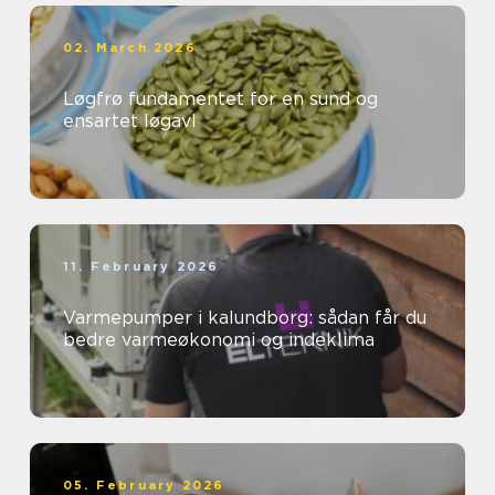
02. March 2026
Løgfrø fundamentet for en sund og
ensartet løgavl
11. February 2026
Varmepumper i kalundborg: sådan får du
bedre varmeøkonomi og indeklima
05. February 2026