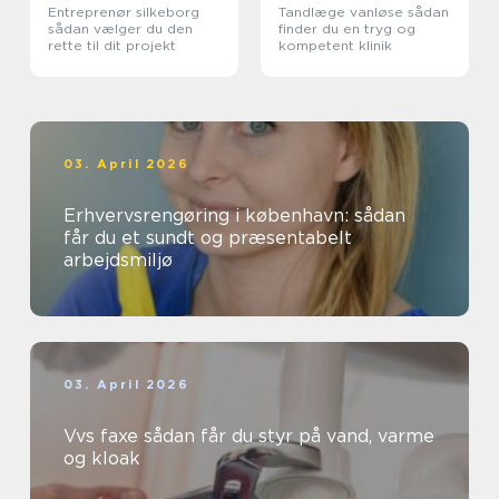
Entreprenør silkeborg
Tandlæge vanløse sådan
sådan vælger du den
finder du en tryg og
rette til dit projekt
kompetent klinik
03. April 2026
Erhvervsrengøring i københavn: sådan
får du et sundt og præsentabelt
arbejdsmiljø
03. April 2026
Vvs faxe sådan får du styr på vand, varme
og kloak