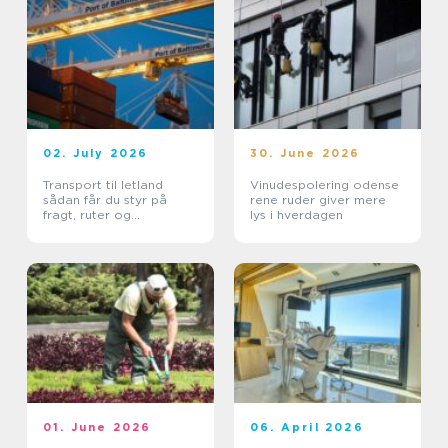
02. July 2026
30. June 2026
Transport til letland
Vinudespolering odense
sådan får du styr på
rene ruder giver mere
fragt, ruter og
lys i hverdagen
leveringssikkerhed
01. June 2026
06. April 2026