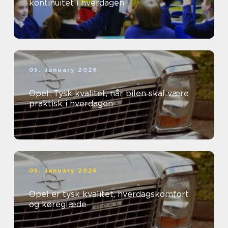
kontinuitet i hverdagen
05. January 2026
Opel: Tysk kvalitet, når bilen skal være
praktisk i hverdagen
05. January 2026
Opel er tysk kvalitet, hverdagskomfort
og køreglæde