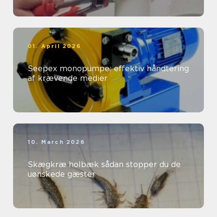
01. April 2026
Seepex monopumpe: effektiv håndtering
af krævende medier
10. March 2026
Skægkræ holbæk sådan stopper du de
uønskede gæster