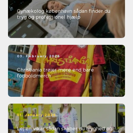
Gynækolog københavn sådan finder du
tryg og professionel hjælp
03. February 2026
Christiania trøjer mere end bare
fodboldmerch
31. January 2026
Lej en vikar sådan skaber du tryghed og