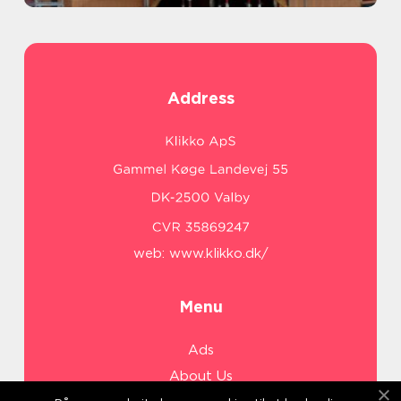
Address
web:
www.klikko.dk/
Menu
Ads
About Us