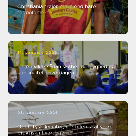
Christiania trøjer mere end bare
fodboldmerch
31. January 2026
Lej en vikar sådan skaber du tryghed og
kontinuitet i hverdagen
05. January 2026
Opel: Tysk kvalitet, når bilen skal være
praktisk i hverdagen