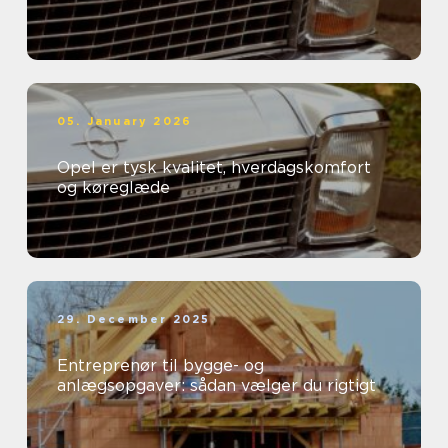
05. January 2026
Opel er tysk kvalitet, hverdagskomfort
og køreglæde
29. December 2025
Entreprenør til bygge- og
anlægsopgaver: sådan vælger du rigtigt