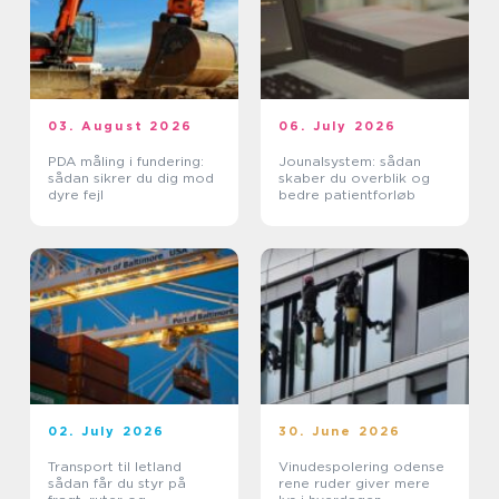
03. August 2026
06. July 2026
PDA måling i fundering:
Jounalsystem: sådan
sådan sikrer du dig mod
skaber du overblik og
dyre fejl
bedre patientforløb
02. July 2026
30. June 2026
Transport til letland
Vinudespolering odense
sådan får du styr på
rene ruder giver mere