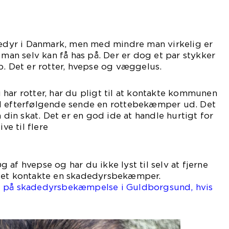
adedyr i Danmark, men med mindre man virkelig er
 man selv kan få has på. Der er dog et par stykker
p. Det er rotter, hvepse og væggelus.
har rotter, har du pligt til at kontakte kommunen
l efterfølgende sende en rottebekæmper ud. Det
a din skat. Det er en god ide at handle hurtigt for
ve til flere
drede.
af hvepse og har du ikke lyst til selv at fjerne
edet kontakte en skadedyrsbekæmper.
e på skadedyrsbekæmpelse i Guldborgsund, hvis