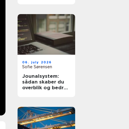
dyre fejl
06. july 2026
Sofie Sørensen
Jounalsystem:
sådan skaber du
overblik og bedre
patientforløb