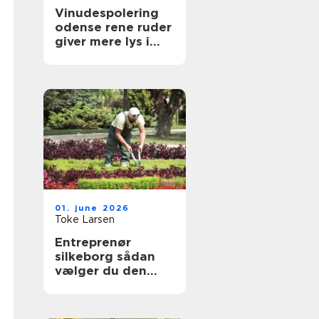
Vinudespolering
odense rene ruder
giver mere lys i
hverdagen
01. june 2026
Toke Larsen
Entreprenør
silkeborg sådan
vælger du den
rette til dit projekt