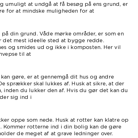
g umuligt at undgå at få besøg på ens grund, er
re for at mindske muligheden for at
mme.
p på din grund. Våde mørke områder, er som en
r det mest ideelle sted at bygge redde.
nes og smides ud og ikke i komposten. Her vil
vepse til at
mme.
kan gøre, er at gennemgå dit hus og andre
e sprækker skal lukkes af. Husk at sikre, at der
, inden du lukker den af. Hvis du gør det kan du
der sig ind i
ren.
kker oppe som nede. Husk at rotter kan klatre op
e. Kommer rotterne ind i din bolig kan de gøre
holder de meget af at grave ledninger over.