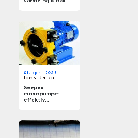
varme og kloak
01. april 2026
Linnea Jensen
Seepex
monopumpe:
effektiv
håndtering af
krævende medier