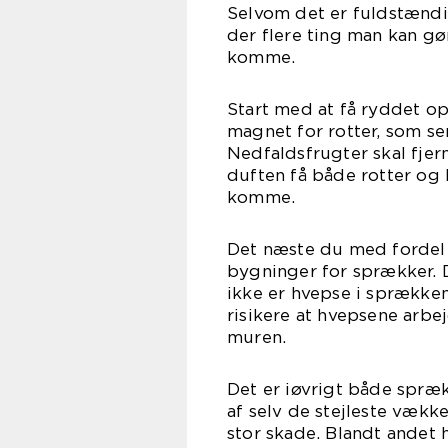
Selvom det er fuldstændi
der flere ting man kan gø
ko
Start med at få ryddet o
magnet for rotter, som se
Nedfaldsfrugter skal fjer
duften få både rotter og h
ko
Det næste du med fordel 
bygninger for sprækker. D
ikke er hvepse i sprækken
risikere at hvepsene arbej
mu
Det er iøvrigt både spræ
af selv de stejleste vækk
stor skade. Blandt andet 