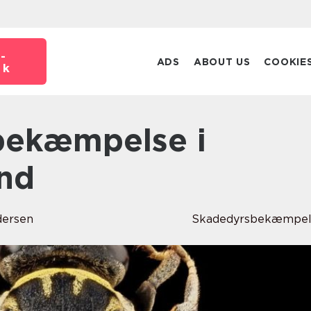
-
ADS
ABOUT US
COOKIE
dk
nd
ersen
Skadedyrsbekæmpel