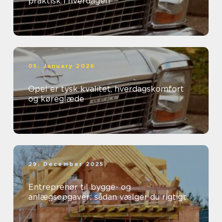
praktisk i hverdagen
05. January 2026
Opel er tysk kvalitet, hverdagskomfort
og køreglæde
29. December 2025
Entreprenør til bygge- og
anlægsopgaver: sådan vælger du rigtigt