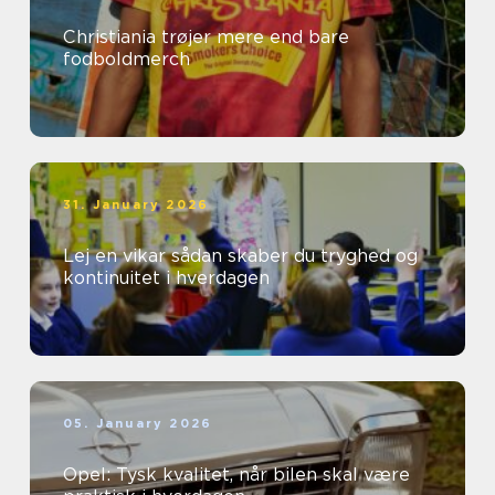
Christiania trøjer mere end bare
fodboldmerch
31. January 2026
Lej en vikar sådan skaber du tryghed og
kontinuitet i hverdagen
05. January 2026
Opel: Tysk kvalitet, når bilen skal være