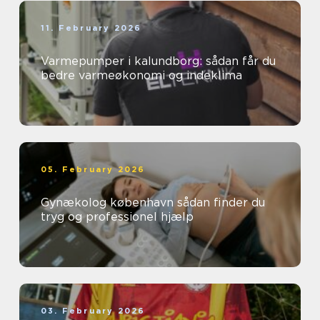
11. February 2026
Varmepumper i kalundborg: sådan får du
bedre varmeøkonomi og indeklima
05. February 2026
Gynækolog københavn sådan finder du
tryg og professionel hjælp
03. February 2026