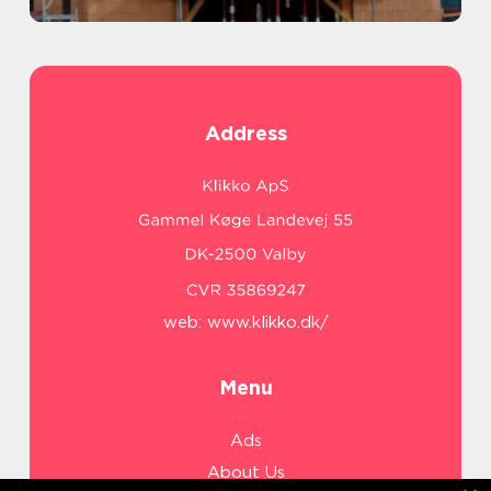
Address
web:
www.klikko.dk/
Menu
Ads
About Us