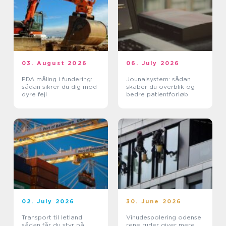
03. August 2026
06. July 2026
PDA måling i fundering:
Jounalsystem: sådan
sådan sikrer du dig mod
skaber du overblik og
dyre fejl
bedre patientforløb
02. July 2026
30. June 2026
Transport til letland
Vinudespolering odense
sådan får du styr på
rene ruder giver mere