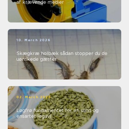
af krævende medier
10. March 2026
Skægkræ holbæk sådan stopper du de
uønskede gæster
02. March 2026
Løgfrø fundamentet for en sund og
ensartet løgavl