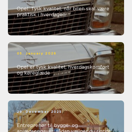
Opel: Tysk kvalitet, når bilen skal være
praktisk i hverdagen
05. January 2026
Opel er tysk kvalitet, hverdagskomfort
og køreglæde
29. December 2025
Entreprenør til bygge- og
anlægsopgaver: sådan vælger du rigtigt