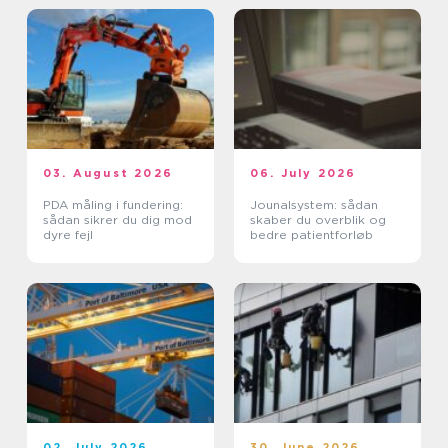
03. August 2026
06. July 2026
PDA måling i fundering:
Jounalsystem: sådan
sådan sikrer du dig mod
skaber du overblik og
dyre fejl
bedre patientforløb
02. July 2026
30. June 2026