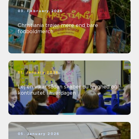
03. February 2026
Christiania trøjer mere end bare
fodboldmerch
31. January 2026
Lej en vikar sådan skaber du tryghed og
kontinuitet i hverdagen
05. January 2026