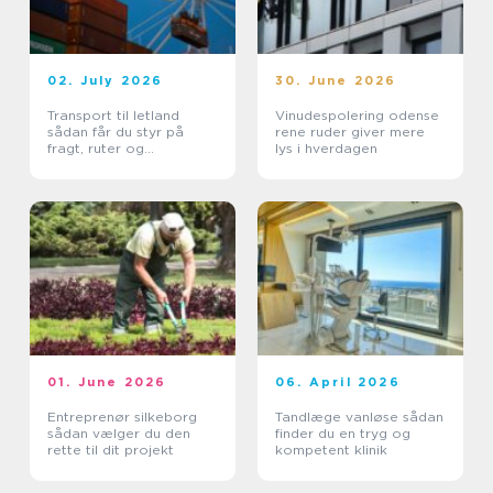
02. July 2026
30. June 2026
Transport til letland
Vinudespolering odense
sådan får du styr på
rene ruder giver mere
fragt, ruter og
lys i hverdagen
leveringssikkerhed
01. June 2026
06. April 2026
Entreprenør silkeborg
Tandlæge vanløse sådan
sådan vælger du den
finder du en tryg og
rette til dit projekt
kompetent klinik