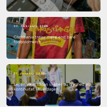
03. February 2026
Christiania trøjer mere end bare
fodboldmerch
31. January 2026
Lej en vikar sådan skaber du tryghed og
kontinuitet i hverdagen