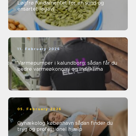
Løgfrø fundamentet for en sund og
ensartet løgavl
11. February 2026
Varmepumper i kalundborg: sådan får du
bedre varmeøkonomi og indeklima
05. February 2026
Gynækolog københavn sådan finder du
tryg og professionel hjælp