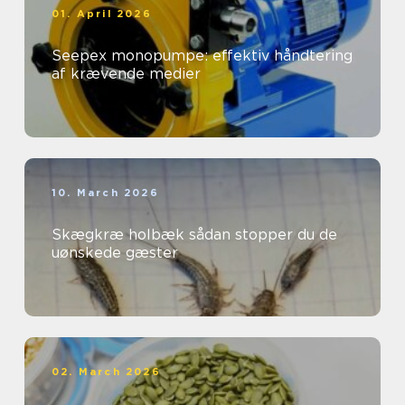
01. April 2026
Seepex monopumpe: effektiv håndtering
af krævende medier
10. March 2026
Skægkræ holbæk sådan stopper du de
uønskede gæster
02. March 2026