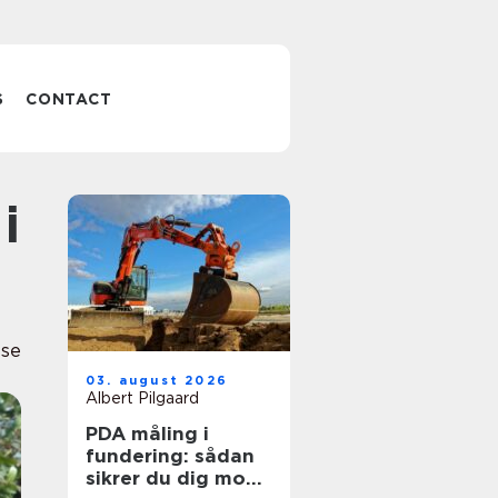
S
CONTACT
sse
03. august 2026
Albert Pilgaard
PDA måling i
fundering: sådan
sikrer du dig mod