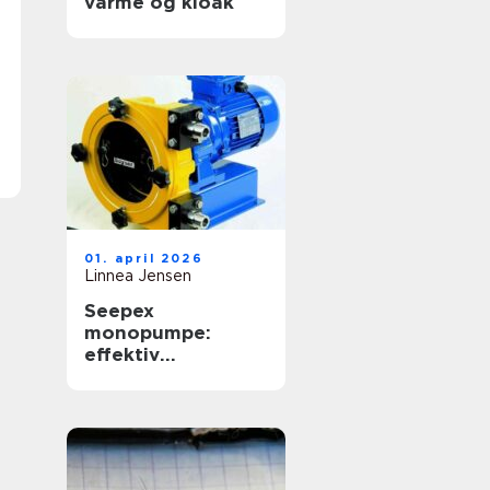
varme og kloak
01. april 2026
Linnea Jensen
Seepex
monopumpe:
effektiv
håndtering af
krævende medier