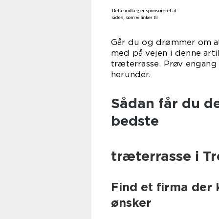
Går du og drømmer om at f
med på vejen i denne art
træterrasse. Prøv engang
her
Sådan får du d
bedste
træterrasse i 
Find et firma der 
ønsker