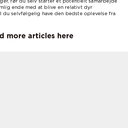
nger, før du selv starter et potentielt samarbejde
mlig ende med at blive en relativt dyr
al du selvfølgelig have den bedste oplevelse fra
til slut.
d more articles here