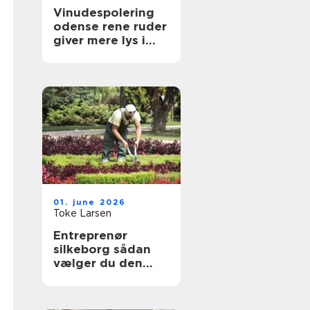
Vinudespolering
odense rene ruder
giver mere lys i
hverdagen
01. june 2026
Toke Larsen
Entreprenør
silkeborg sådan
vælger du den
rette til dit projekt