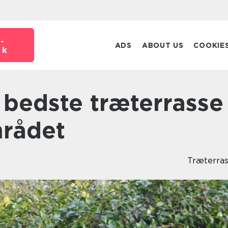
-
ADS
ABOUT US
COOKIE
dk
rådet
Træterra