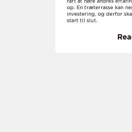
rart at høre andres erfari
op. En træterrasse kan ne
investering, og derfor sk
start 
Rea