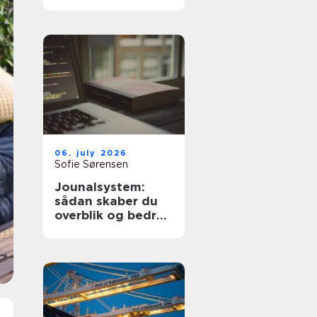
dyre fejl
06. july 2026
Sofie Sørensen
Jounalsystem:
sådan skaber du
overblik og bedre
patientforløb