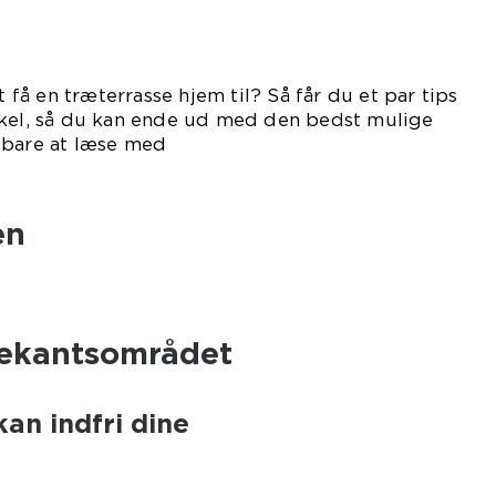
å en træterrasse hjem til? Så får du et par tips
ikel, så du kan ende ud med den bedst mulige
 bare at læse med
under.
en
Trekantsområdet
kan indfri dine