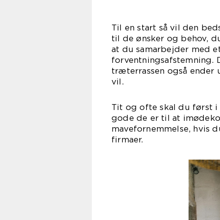
Til en start så vil den b
til de ønsker og behov, du
at du samarbejder med et 
forventningsafstemning. D
træterrassen også ender 
v
Tit og ofte skal du først
gode de er til at imødeko
mavefornemmelse, hvis du 
fir