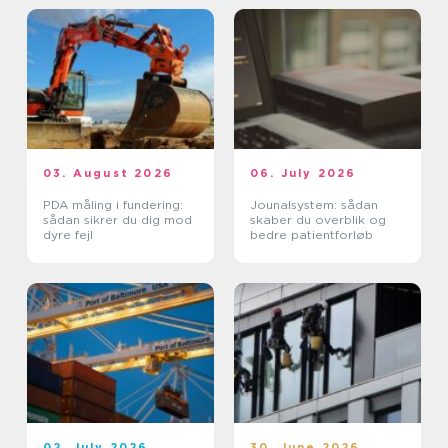
03. August 2026
06. July 2026
PDA måling i fundering:
Jounalsystem: sådan
sådan sikrer du dig mod
skaber du overblik og
dyre fejl
bedre patientforløb
02. July 2026
30. June 2026