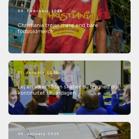
03. February 2026
Christiania trøjer mere end bare
fodboldmerch
31. January 2026
Lej en vikar sådan skaber du tryghed og
kontinuitet i hverdagen
05. January 2026