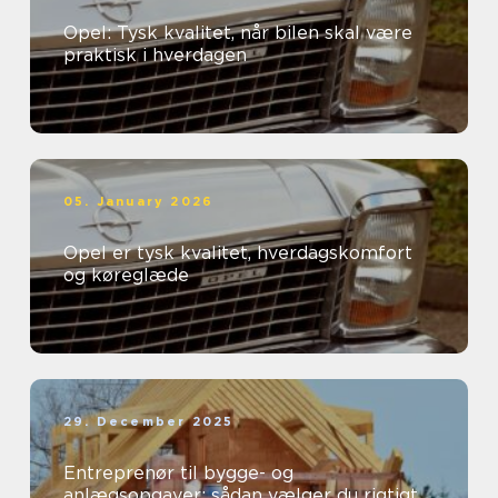
Opel: Tysk kvalitet, når bilen skal være
praktisk i hverdagen
05. January 2026
Opel er tysk kvalitet, hverdagskomfort
og køreglæde
29. December 2025
Entreprenør til bygge- og
anlægsopgaver: sådan vælger du rigtigt