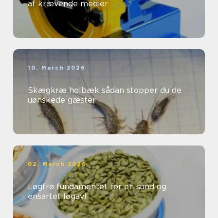
af krævende medier
10. March 2026
Skægkræ holbæk sådan stopper du de
uønskede gæster
02. March 2026
Løgfrø fundamentet for en sund og
ensartet løgavl