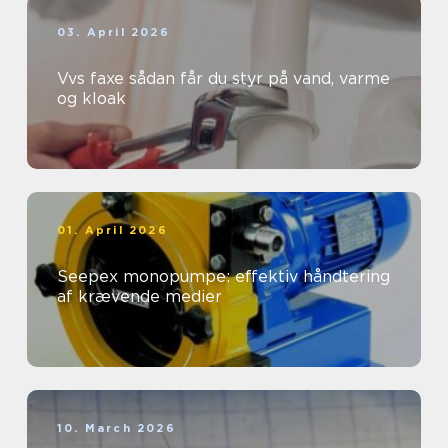
03. April 2026
Vvs faxe sådan får du styr på vand, varme
og kloak
01. April 2026
Seepex monopumpe: effektiv håndtering
af krævende medier
10. March 2026