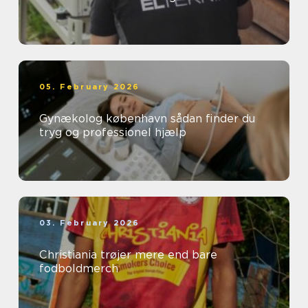
05. February 2026
Gynækolog københavn sådan finder du
tryg og professionel hjælp
03. February 2026
Christiania trøjer mere end bare
fodboldmerch