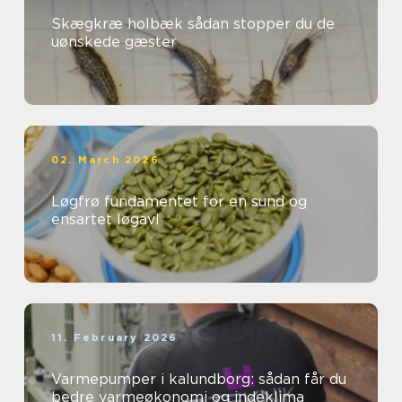
Skægkræ holbæk sådan stopper du de
uønskede gæster
02. March 2026
Løgfrø fundamentet for en sund og
ensartet løgavl
11. February 2026
Varmepumper i kalundborg: sådan får du
bedre varmeøkonomi og indeklima