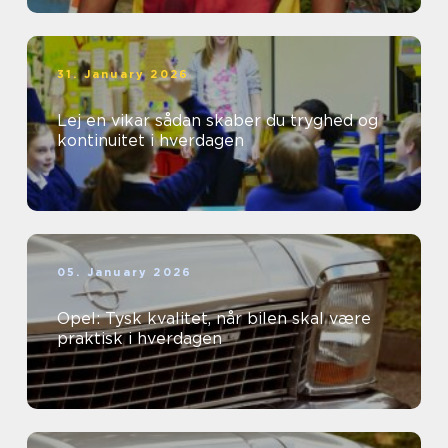
31. January 2026
Lej en vikar sådan skaber du tryghed og
kontinuitet i hverdagen
05. January 2026
Opel: Tysk kvalitet, når bilen skal være
praktisk i hverdagen