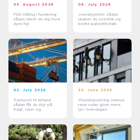
03. August 2026
06. July 2026
PDA måling i fundering:
Jounalsystem: sådan
sådan sikrer du dig mod
skaber du overblik og
dyre fejl
bedre patientforløb
02. July 2026
30. June 2026
Transport til letland
Vinudespolering odense
sådan får du styr på
rene ruder giver mere
fragt, ruter og
lys i hverdagen
leveringssikkerhed