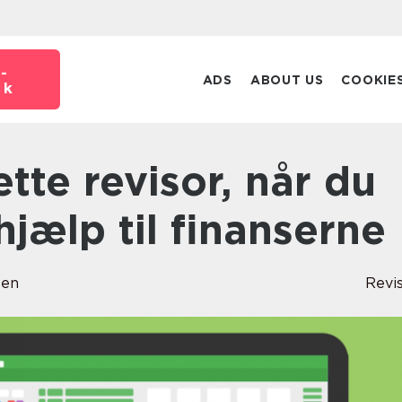
-
ADS
ABOUT US
COOKIE
dk
hjælp til finanserne
sen
Revi