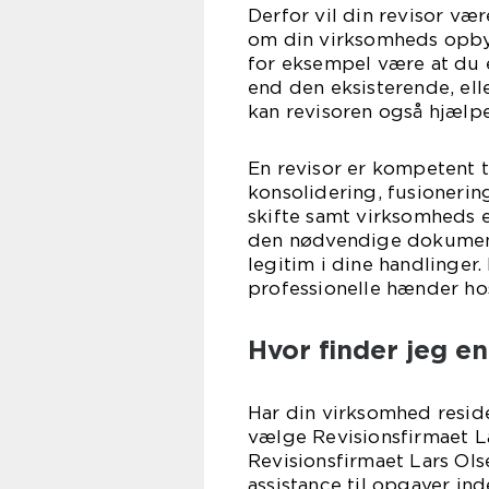
Derfor vil din revisor væ
om din virksomheds opby
for eksempel være at du 
end den eksisterende, ell
kan revisoren også hjælpe
En revisor er kompetent ti
konsolidering, fusionerin
skifte samt virksomheds ek
den nødvendige dokumenta
legitim i dine handlinger.
professionelle hænder ho
Hvor finder jeg en
Har din virksomhed resid
vælge Revisionsfirmaet La
Revisionsfirmaet Lars Ols
assistance til opgaver in