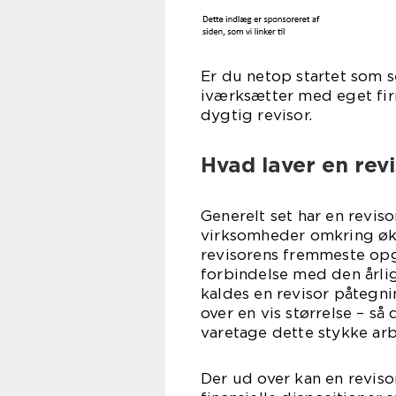
Er du netop startet som 
iværksætter med eget firm
dygtig revisor.
Hvad laver en rev
Generelt set har en reviso
virksomheder omkring øk
revisorens fremmeste opga
forbindelse med den årli
kaldes en revisor påtegni
over en vis størrelse – så
varetage dette stykke arb
Der ud over kan en revis