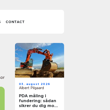
S
CONTACT
sor
03. august 2026
Albert Pilgaard
PDA måling i
fundering: sådan
sikrer du dig mod