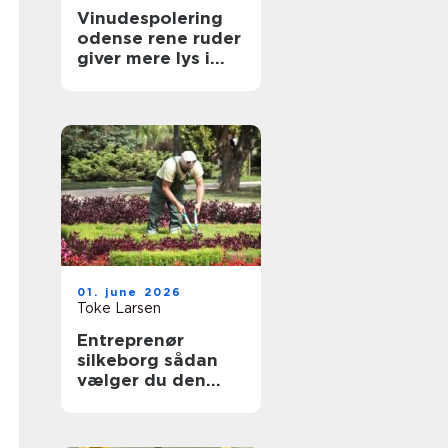
Vinudespolering
odense rene ruder
giver mere lys i
hverdagen
01. june 2026
Toke Larsen
Entreprenør
silkeborg sådan
vælger du den
rette til dit projekt