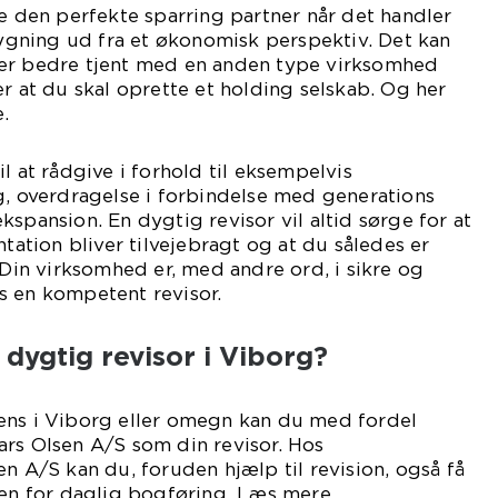
re den perfekte sparring partner når det handler
gning ud fra et økonomisk perspektiv. Det kan
er bedre tjent med en anden type virksomhed
er at du skal oprette et holding selskab. Og her
.
l at rådgive i forhold til eksempelvis
g, overdragelse i forbindelse med generations
spansion. En dygtig revisor vil altid sørge for at
tion bliver tilvejebragt og at du således er
 Din virksomhed er, med andre ord, i sikre og
s en kompetent revisor.
 dygtig revisor i Viborg?
ens i Viborg eller omegn kan du med fordel
rs Olsen A/S som din revisor. Hos
en A/S kan du, foruden hjælp til revision, også få
den for daglig bogføring. Læs mere