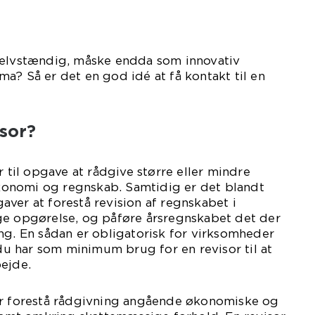
selvstændig, måske endda som innovativ
a? Så er det en god idé at få kontakt til en
isor?
r til opgave at rådgive større eller mindre
onomi og regnskab. Samtidig er det blandt
ver at forestå revision af regnskabet i
ge opgørelse, og påføre årsregnskabet det der
ng. En sådan er obligatorisk for virksomheder
 du har som minimum brug for en revisor til at
ejde.
or forestå rådgivning angående økonomiske og