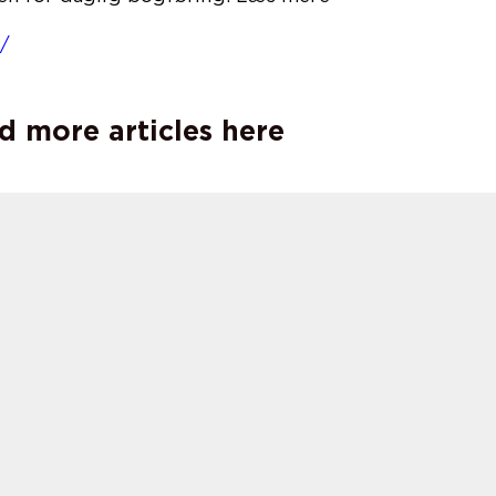
på
k/
d more articles here