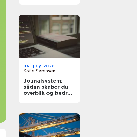
dyre fejl
06. july 2026
Sofie Sørensen
Jounalsystem:
sådan skaber du
overblik og bedre
patientforløb