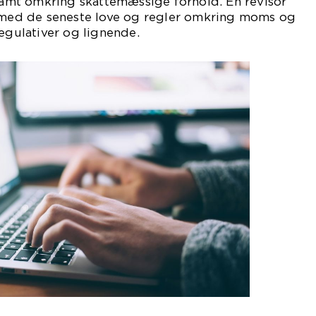
 samt omkring skattemæssige forhold. En revisor
e med de seneste love og regler omkring moms og
regulativer og lignende.