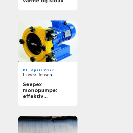
varme og kloak
01. april 2026
Linnea Jensen
Seepex
monopumpe:
effektiv
håndtering af
krævende medier