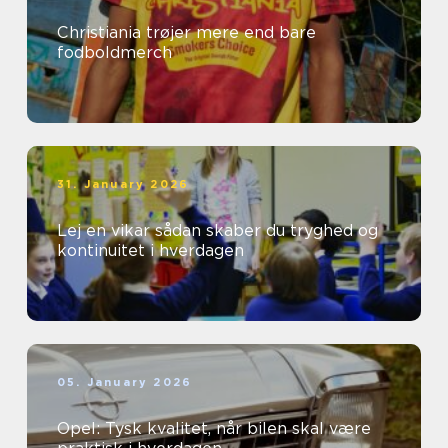
Christiania trøjer mere end bare
fodboldmerch
31. January 2026
Lej en vikar sådan skaber du tryghed og
kontinuitet i hverdagen
05. January 2026
Opel: Tysk kvalitet, når bilen skal være