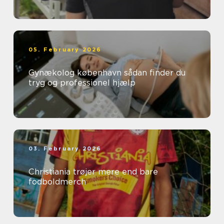
05. February 2026
Gynækolog københavn sådan finder du
tryg og professionel hjælp
03. February 2026
Christiania trøjer mere end bare
fodboldmerch