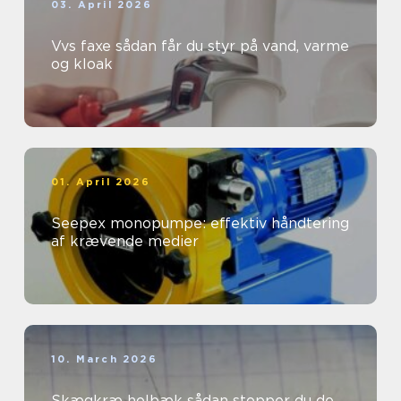
03. April 2026
Vvs faxe sådan får du styr på vand, varme
og kloak
01. April 2026
Seepex monopumpe: effektiv håndtering
af krævende medier
10. March 2026
Skægkræ holbæk sådan stopper du de