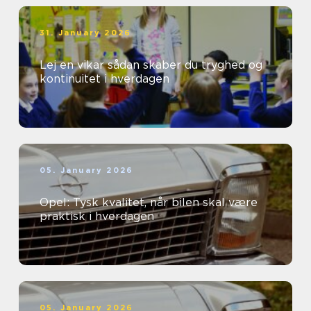
31. January 2026
Lej en vikar sådan skaber du tryghed og
kontinuitet i hverdagen
05. January 2026
Opel: Tysk kvalitet, når bilen skal være
praktisk i hverdagen
05. January 2026