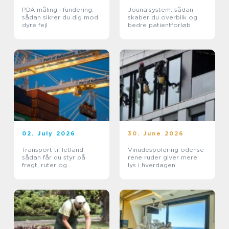
PDA måling i fundering:
Jounalsystem: sådan
sådan sikrer du dig mod
skaber du overblik og
dyre fejl
bedre patientforløb
02. July 2026
30. June 2026
Transport til letland
Vinudespolering odense
sådan får du styr på
rene ruder giver mere
fragt, ruter og
lys i hverdagen
leveringssikkerhed