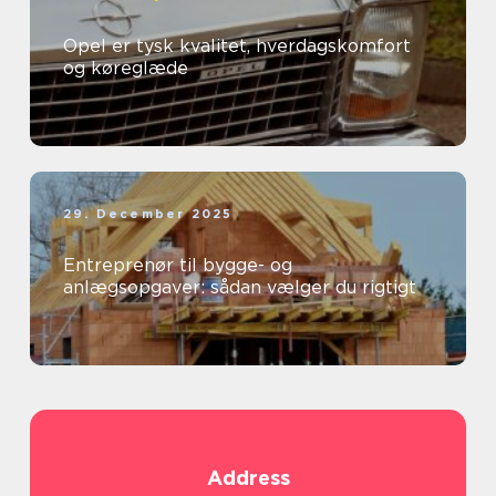
Opel er tysk kvalitet, hverdagskomfort
og køreglæde
29. December 2025
Entreprenør til bygge- og
anlægsopgaver: sådan vælger du rigtigt
Address