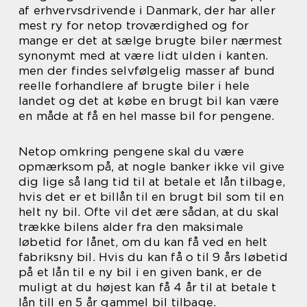
af erhvervsdrivende i Danmark, der har aller
mest ry for netop troværdighed og for
mange er det at sælge brugte biler nærmest
synonymt med at være lidt ulden i kanten.
men der findes selvfølgelig masser af bund
reelle forhandlere af brugte biler i hele
landet og det at købe en brugt bil kan være
en måde at få en hel masse bil for pengene.
Netop omkring pengene skal du være
opmærksom på, at nogle banker ikke vil give
dig lige så lang tid til at betale et lån tilbage,
hvis det er et billån til en brugt bil som til en
helt ny bil. Ofte vil det ære sådan, at du skal
trække bilens alder fra den maksimale
løbetid for lånet, om du kan få ved en helt
fabriksny bil. Hvis du kan få o til 9 års løbetid
på et lån til e ny bil i en given bank, er de
muligt at du højest kan få 4 år til at betale t
lån till en 5 år gammel bil tilbage.