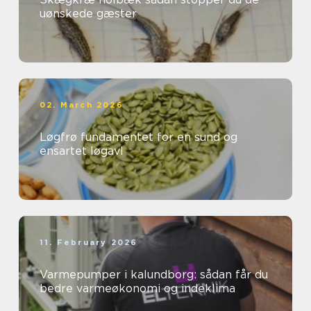
uønskede gæster
02. March 2026
Løgfrø fundamentet for en sund og
ensartet løgavl
11. February 2026
Varmepumper i kalundborg: sådan får du
bedre varmeøkonomi og indeklima