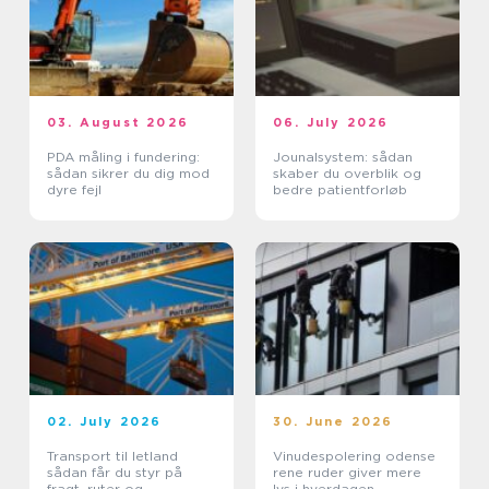
03. August 2026
06. July 2026
PDA måling i fundering:
Jounalsystem: sådan
sådan sikrer du dig mod
skaber du overblik og
dyre fejl
bedre patientforløb
02. July 2026
30. June 2026
Transport til letland
Vinudespolering odense
sådan får du styr på
rene ruder giver mere
fragt, ruter og
lys i hverdagen