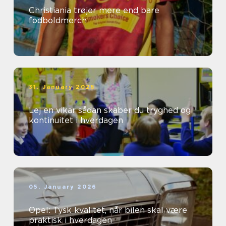
Christiania trøjer mere end bare
fodboldmerch
31. January 2026
Lej en vikar sådan skaber du tryghed og
kontinuitet i hverdagen
05. January 2026
Opel: Tysk kvalitet, når bilen skal være
praktisk i hverdagen