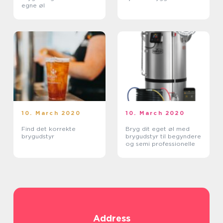
egne øl
10. March 2020
10. March 2020
Find det korrekte
Bryg dit eget øl med
brygudstyr
brygudstyr til begyndere
og semi professionelle
Address