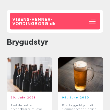
VISENS-VENNER-
VORDINGBORG.
dk
brygudstyr
20. July 2021
09. June 2020
Find det rette
Find brygudstyr til dit
bryganlæg til at lave
hjemmebryggeri online