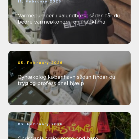
11. February 2026
Varmepumper i kalundborg: sådan får du
bedre varmeøkonomi og indeklima
05. February 2026
Gynækolog københavn sådan finder du
tryg og professionel hjælp
03. February 2026
Christiania trøjer mere end bare