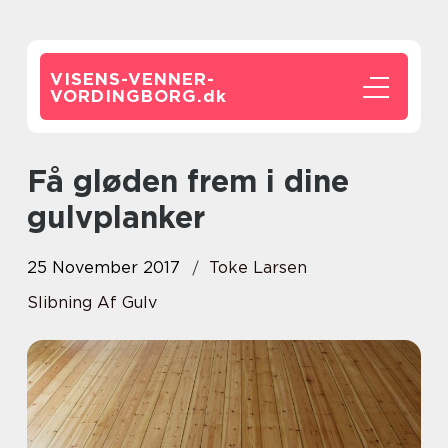
VISENS-VENNER-
VORDINGBORG.
dk
Få gløden frem i dine
gulvplanker
25 November 2017
Toke Larsen
Slibning Af Gulv