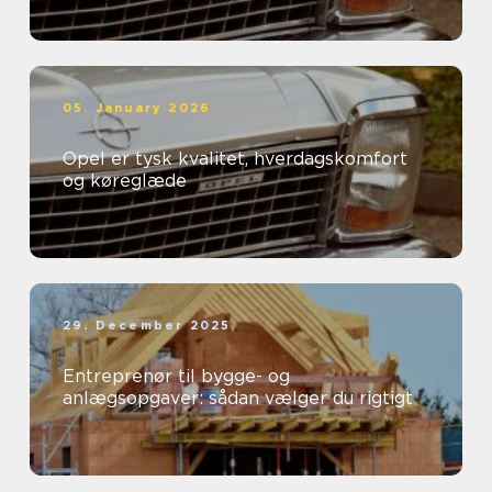
05. January 2026
Opel er tysk kvalitet, hverdagskomfort
og køreglæde
29. December 2025
Entreprenør til bygge- og
anlægsopgaver: sådan vælger du rigtigt