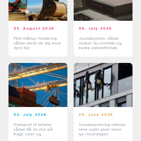
03. August 2026
06. July 2026
PDA måling i fundering:
Jounalsystem: sådan
sådan sikrer du dig mod
skaber du overblik og
dyre fejl
bedre patientforløb
02. July 2026
30. June 2026
Transport til letland
Vinudespolering odense
sådan får du styr på
rene ruder giver mere
fragt, ruter og
lys i hverdagen
leveringssikkerhed