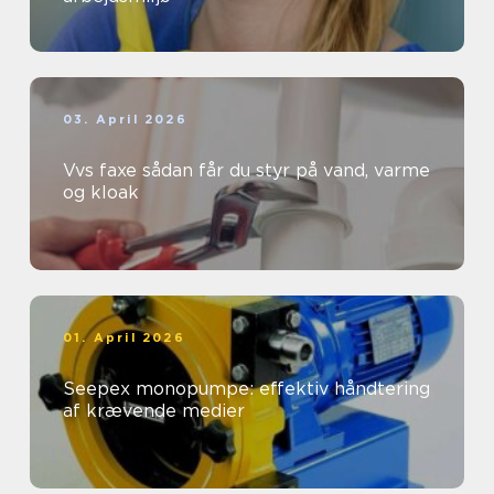
03. April 2026
Vvs faxe sådan får du styr på vand, varme
og kloak
01. April 2026
Seepex monopumpe: effektiv håndtering
af krævende medier