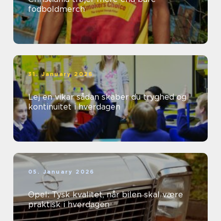
fodboldmerch
31. January 2026
Lej en vikar sådan skaber du tryghed og
kontinuitet i hverdagen
05. January 2026
Opel: Tysk kvalitet, når bilen skal være
praktisk i hverdagen